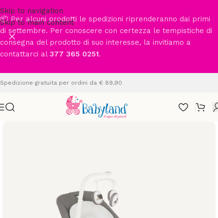
Skip to navigation
📦 Per alcuni prodotti le spedizioni riprenderanno dai primi
Skip to main content
di settembre. Per conoscere con certezza le tempistiche di
consegna del prodotto di suo interesse, la invitiamo a
contattarci al
377 365 0251
.
Spedizione gratuita per ordini da € 89,90