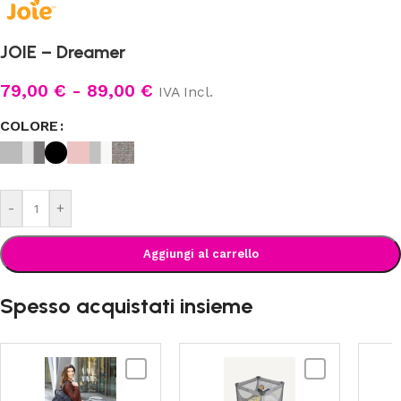
JOIE – Dreamer
79,00
€
-
89,00
€
IVA Incl.
COLORE
-
+
Aggiungi al carrello
Spesso acquistati insieme
JOIE
JOIE
-
-