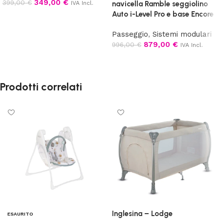
349,00
€
399,00
€
IVA Incl.
navicella Ramble seggiolino
Auto i-Level Pro e base Encore
Aggiungi al carrello
Passeggio
,
Sistemi modulari
879,00
€
996,00
€
IVA Incl.
Leggi tutto
Prodotti correlati
Inglesina – Lodge
ESAURITO