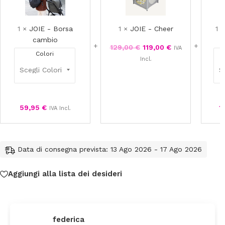
Borsa
Cheer
cambio
1
×
JOIE - Borsa
1
×
JOIE - Cheer
1
cambio
129,00
€
119,00
€
IVA
Colori
Incl.
59,95
€
1
IVA Incl.
Data di consegna prevista: 13 Ago 2026 - 17 Ago 2026
Aggiungi alla lista dei desideri
federica