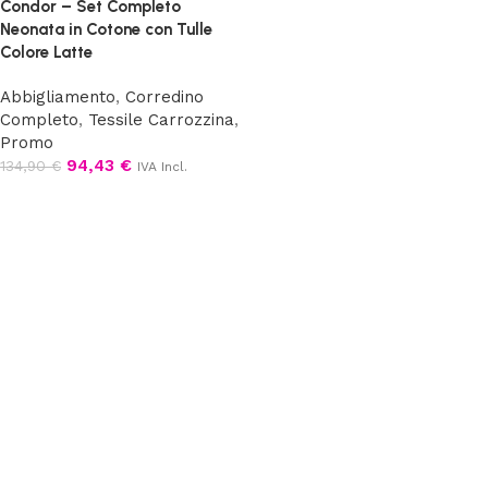
Condor – Set Completo
Neonata in Cotone con Tulle
Colore Latte
Abbigliamento
,
Corredino
Completo
,
Tessile Carrozzina
,
Promo
94,43
€
134,90
€
IVA Incl.
Aggiungi al carrello