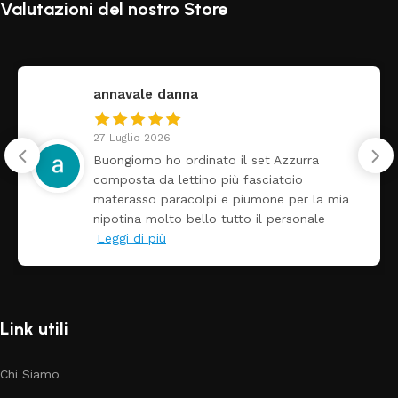
Valutazioni del nostro Store
annavale danna
27 Luglio 2026
Buongiorno ho ordinato il set Azzurra
composta da lettino più fasciatoio
materasso paracolpi e piumone per la mia
nipotina molto bello tutto il personale
Leggi di più
Link utili
Chi Siamo