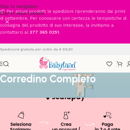
Skip to navigation
📦 Per alcuni prodotti le spedizioni riprenderanno dai primi
Skip to main content
di settembre. Per conoscere con certezza le tempistiche di
consegna del prodotto di suo interesse, la invitiamo a
contattarci al
377 365 0251
.
Spedizione gratuita per ordini da € 89,90
Corredino Completo