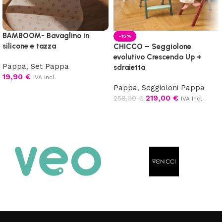
BAMBOOM- Bavaglino in
-15%
silicone e tazza
CHICCO – Seggiolone
evolutivo Crescendo Up +
Pappa
,
Set Pappa
sdraietta
19,90
€
IVA Incl.
Pappa
,
Seggioloni Pappa
Scegli
219,00
€
258,00
€
IVA Incl.
Scegli