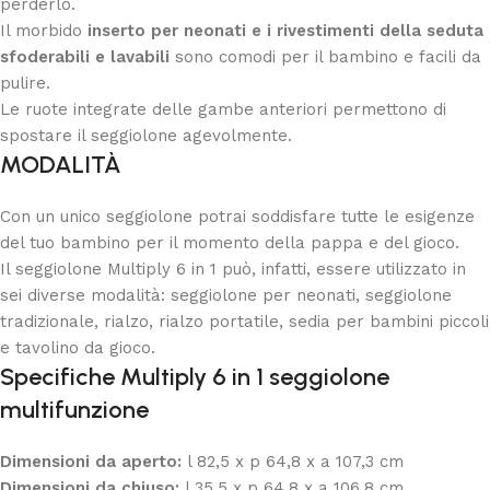
perderlo.
Il morbido
inserto per neonati e i
rivestimenti della seduta
sfoderabili e lavabili
sono comodi per il bambino e facili da
pulire.
Le ruote integrate delle gambe anteriori permettono di
spostare il seggiolone agevolmente.
MODALITÀ
Con un unico seggiolone potrai soddisfare tutte le esigenze
del tuo bambino per il momento della pappa e del gioco.
Il seggiolone Multiply 6 in 1 può, infatti, essere utilizzato in
sei diverse modalità: seggiolone per neonati, seggiolone
tradizionale, rialzo, rialzo portatile, sedia per bambini piccoli
e tavolino da gioco.
Specifiche Multiply 6 in 1 seggiolone
multifunzione
Dimensioni da aperto:
l 82,5 x p 64,8 x a 107,3 cm
Dimensioni da chiuso:
l 35,5 x p 64,8 x a 106,8 cm