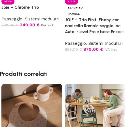
-13%
-12%
Joie – Chrome Trio
ESAURITO
RAMBLE
Passeggio
,
Sistemi modulari
JOIE – Trio Finiti Ebony con
349,00
€
399,00
€
IVA Incl.
navicella Ramble seggiolino
Auto i-Level Pro e base Encore
Aggiungi al carrello
Passeggio
,
Sistemi modulari
879,00
€
996,00
€
IVA Incl.
Leggi tutto
Prodotti correlati