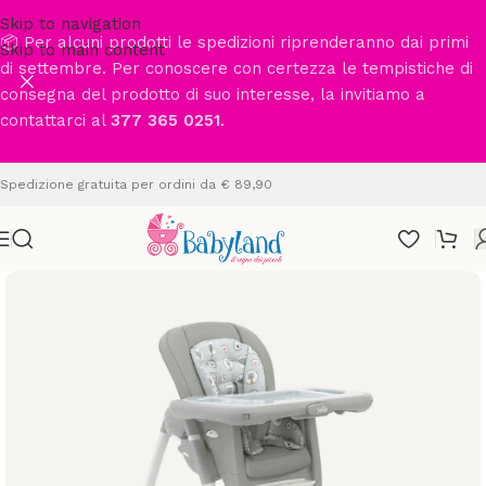
Skip to navigation
📦 Per alcuni prodotti le spedizioni riprenderanno dai primi
Skip to main content
di settembre. Per conoscere con certezza le tempistiche di
consegna del prodotto di suo interesse, la invitiamo a
contattarci al
377 365 0251
.
Spedizione gratuita per ordini da € 89,90