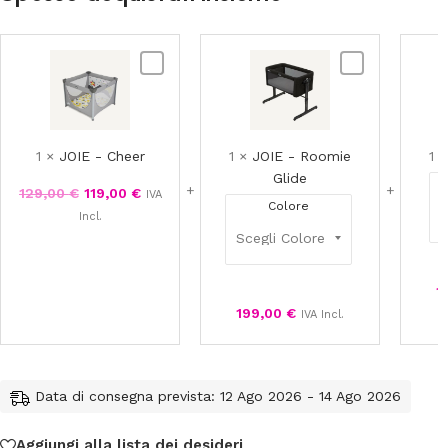
JOIE
JOIE
-
-
Cheer
Roomie
Glide
1
×
JOIE - Cheer
1
×
JOIE - Roomie
1
Glide
129,00
€
119,00
€
IVA
Colore
Incl.
1
199,00
€
IVA Incl.
Data di consegna prevista: 12 Ago 2026 - 14 Ago 2026
Aggiungi alla lista dei desideri