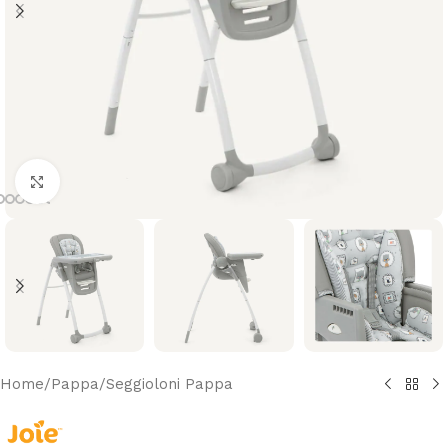
Clicca per ingrandire
Home
/
Pappa
/
Seggioloni Pappa