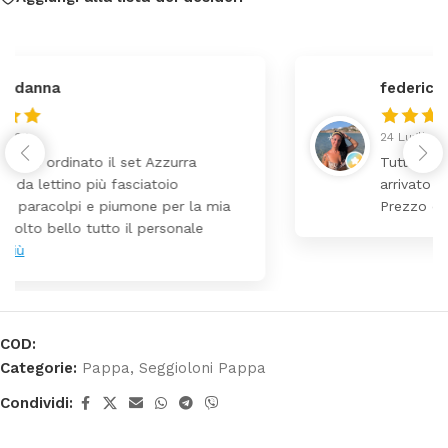
federica
24 Luglio 2026
Tutti perfetto! Ho ordinato un lettino che é
arrivato ben imballato dopo pochi giorni.
Prezzo ottimi rispetto la concorrenza
COD:
Categorie:
Pappa
,
Seggioloni Pappa
Condividi: