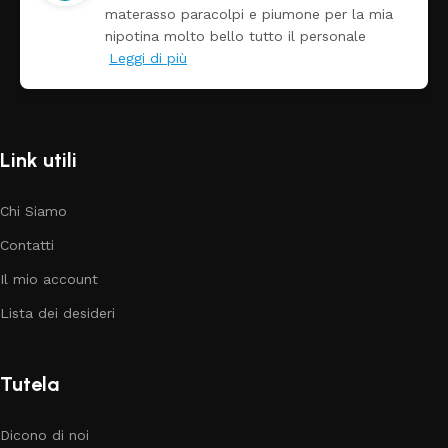
materasso paracolpi e piumone per la mia
nipotina molto bello tutto il personale
Leggi di più
Link utili
Chi Siamo
Contatti
Il mio account
Lista dei desideri
Tutela
Dicono di noi