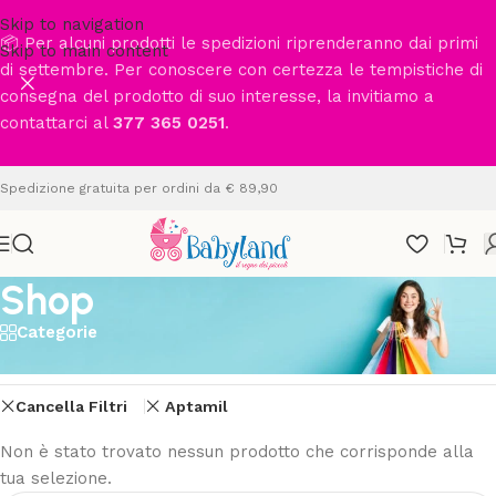
Skip to navigation
📦 Per alcuni prodotti le spedizioni riprenderanno dai primi
Skip to main content
di settembre. Per conoscere con certezza le tempistiche di
consegna del prodotto di suo interesse, la invitiamo a
contattarci al
377 365 0251
.
Spedizione gratuita per ordini da € 89,90
Shop
Categorie
Home
/
Shop
Cancella Filtri
Aptamil
Non è stato trovato nessun prodotto che corrisponde alla
tua selezione.