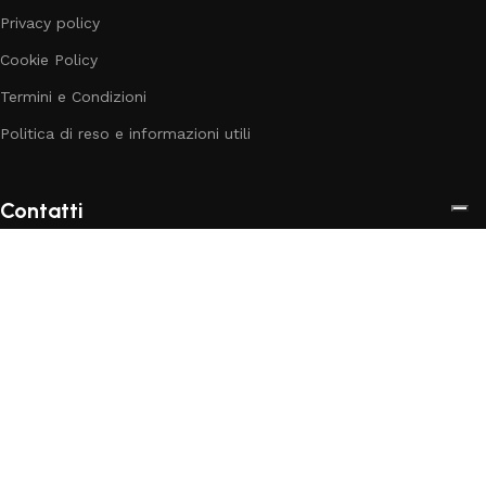
Privacy policy
Cookie Policy
Termini e Condizioni
Politica di reso e informazioni utili
Contatti
Via Latina snc - 87027 -
Paola (CS)
Telefono: 377 365 0251
E-mail:
info@babylanditalia.it
4.9
Leggi le 284
recensioni