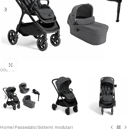
Clicca per ingrandire
Home
/
Passeggio
/
Sistemi modulari