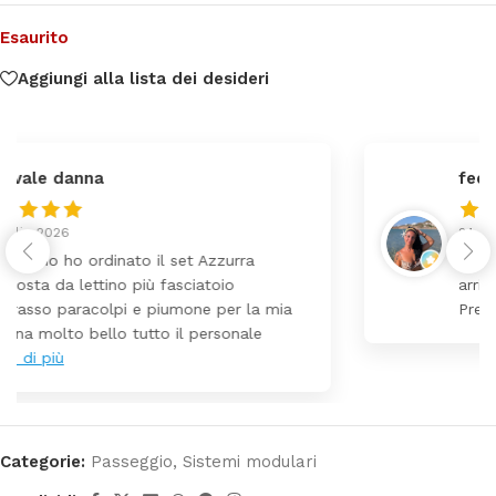
Esaurito
Aggiungi alla lista dei desideri
federica
24 Luglio 2026
Tutti perfetto! Ho ordinato un lettino che é
arrivato ben imballato dopo pochi giorni.
Prezzo ottimi rispetto la concorrenza
Categorie:
Passeggio
,
Sistemi modulari