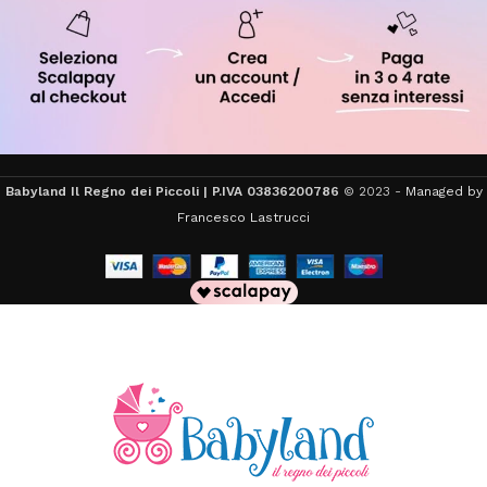
Babyland Il Regno dei Piccoli | P.IVA 03836200786
© 2023 -
Managed by
Francesco Lastrucci