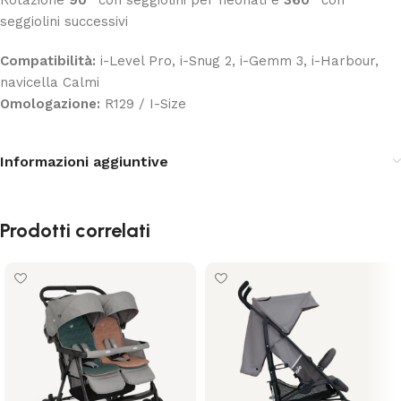
Rotazione
90°
con seggiolini per neonati e
360°
con
seggiolini successivi
Compatibilità:
i-Level Pro, i-Snug 2, i-Gemm 3, i-Harbour,
navicella Calmi
Omologazione:
R129 / I-Size
Informazioni aggiuntive
Prodotti correlati