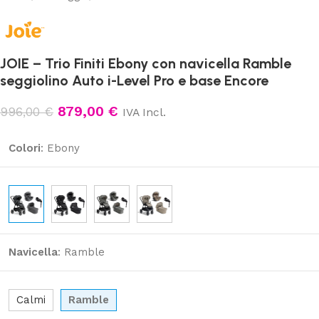
JOIE – Trio Finiti Ebony con navicella Ramble
seggiolino Auto i-Level Pro e base Encore
879,00
€
996,00
€
IVA Incl.
Colori
:
Ebony
Navicella
:
Ramble
Calmi
Ramble