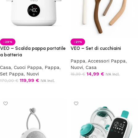
-29%
-21%
VEO – Scalda pappa portatile
VEO – Set di cucchiaini
a batteria
Pappa
,
Accessori Pappa
,
Casa
,
Cuoci Pappa
,
Pappa
,
Nuovi
,
Casa
Set Pappa
,
Nuovi
14,99
€
18,99
€
IVA Incl.
119,99
€
170,00
€
IVA Incl.
Aggiungi al carrello
Aggiungi al carrello