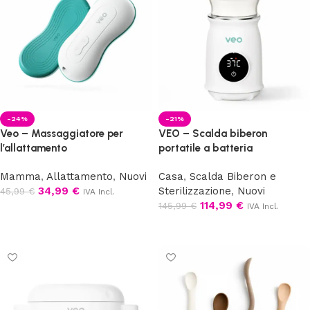
-24%
-21%
Veo – Massaggiatore per
VEO – Scalda biberon
l’allattamento
portatile a batteria
Mamma
,
Allattamento
,
Nuovi
Casa
,
Scalda Biberon e
34,99
€
Sterilizzazione
,
Nuovi
45,99
€
IVA Incl.
114,99
€
145,99
€
IVA Incl.
Aggiungi al carrello
Aggiungi al carrello