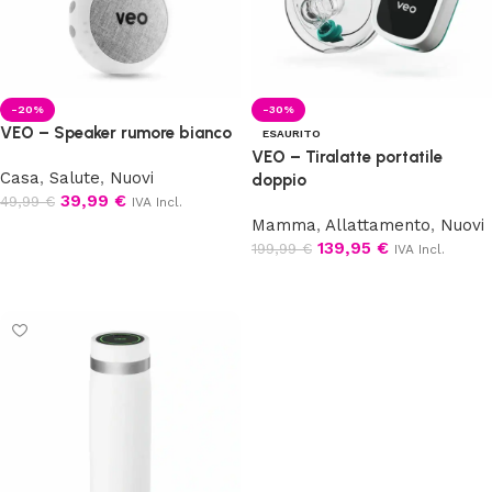
-20%
-30%
VEO – Speaker rumore bianco
ESAURITO
VEO – Tiralatte portatile
Casa
,
Salute
,
Nuovi
doppio
39,99
€
49,99
€
IVA Incl.
Mamma
,
Allattamento
,
Nuovi
Aggiungi al carrello
139,95
€
199,99
€
IVA Incl.
Leggi tutto