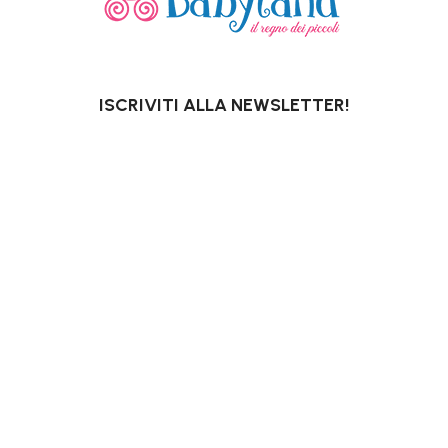
ISCRIVITI ALLA NEWSLETTER!
OTTIENI SUBITO UN 10% DI SCONTO*
PER I TUOI ACQUISTI ONLINE.
*Escluso promozioni in corso, Gift Card,
pannolini e latti speciali.
La tua email
Acconsento al trattamento dei miei dati personali
per finalità promozionali e di marketing. Ho letto,
compreso e accetto la
privacy policy
di questo