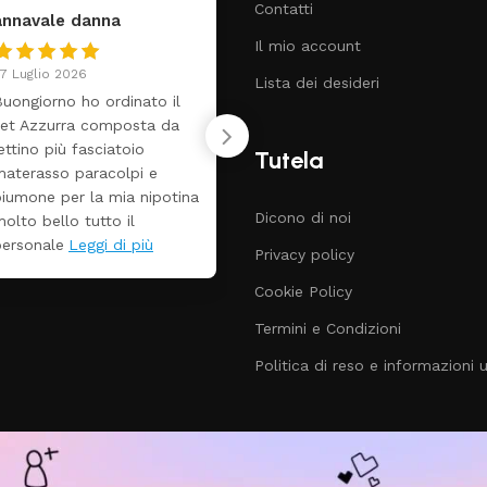
Contatti
annavale danna
federica
Il mio account
7 Luglio 2026
24 Luglio 2026
Lista dei desideri
uongiorno ho ordinato il
Tutti perfetto! Ho 
set Azzurra composta da
un lettino che é arr
ettino più fasciatoio
ben imballato dopo
Tutela
materasso paracolpi e
giorni. Prezzo ottim
piumone per la mia nipotina
rispetto la concorr
Dicono di noi
olto bello tutto il
personale
Leggi di più
Privacy policy
Cookie Policy
Termini e Condizioni
Politica di reso e informazioni ut