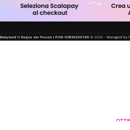
Babyland Il Regno dei Piccoli | P.IVA 03836200786
© 2023 -
Managed by F
OTTIE