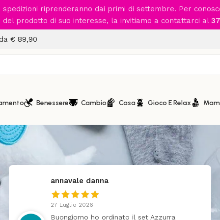
le spedizioni riprenderanno dai primi di settembre. Per conos
del prodotto di suo interesse, la invitiamo a contattarci al
37
 da € 89,90
iamento
Benessere
Cambio
Casa
Gioco E Relax
Mam
annavale danna
27 Luglio 2026
Buongiorno ho ordinato il set Azzurra