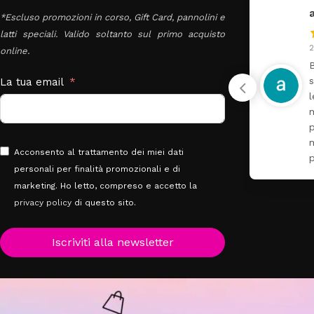
Antonella Russo
*Escluso promozioni in corso, Gift Card, pannolini e
latti speciali. Valido soltanto sul primo acquisto
30 Luglio 2026
2
online.
Super fornito e molto
B
gentili
La tua email
l
m
Acconsento al trattamento dei miei dati
personali per finalità promozionali e di
marketing. Ho letto, compreso e accetto la
privacy policy
di questo sito.
Iscriviti alla newsletter