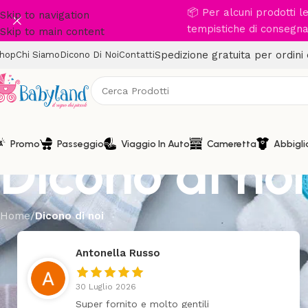
📦 Per alcuni prodotti 
Skip to navigation
tempistiche di consegna 
Skip to main content
Spedizione gratuita per ordini
hop
Chi Siamo
Dicono Di Noi
Contatti
Promo
Passeggio
Viaggio In Auto
Cameretta
Abbigl
Dicono di noi
Home
/
Dicono di noi
Antonella Russo
30 Luglio 2026
Super fornito e molto gentili