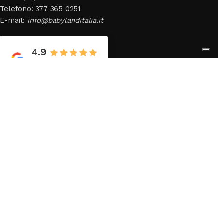
Telefono: 377 365 0251
E-mail:
info@babylanditalia.it
4.9
Leggi le 284
recensioni