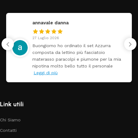
annavale danna
27 Luglio 2026
Buongiorno ho ordinato il set Azzurra
composta da lettino più fasciatoio
materasso paracolpi e piumone per la mia
nipotina molto bello tutto il personale
Leggi di più
Link utili
Chi Siamo
Contatti