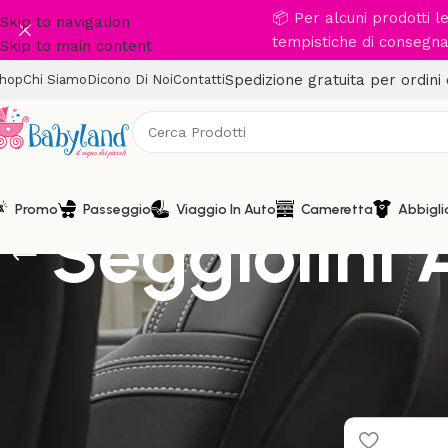
📦 Per alcuni prodotti 
Skip to navigation
tempistiche di consegna 
Skip to main content
Spedizione gratuita per ordini
hop
Chi Siamo
Dicono Di Noi
Contatti
Promo
Passeggio
Viaggio In Auto
Cameretta
Abbigl
Seggiolini 
Carrello
Home
/
Viaggio