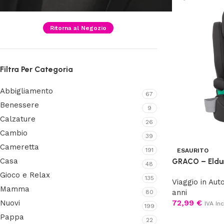
Nessun prodotto nel carrello.
Ritorna al Negozio
Filtra Per Categoria
Abbigliamento
67
Benessere
9
Calzature
26
Cambio
39
Cameretta
191
ESAURITO
Casa
GRACO – Eldur
48
Gioco e Relax
135
Viaggio in Aut
Mamma
anni
80
Nuovi
72,99
€
IVA Inc
199
Pappa
22