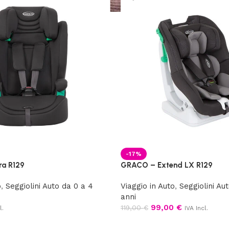
-17%
a R129
GRACO – Extend LX R129
o
,
Seggiolini Auto da 0 a 4
Viaggio in Auto
,
Seggiolini Au
anni
99,00
€
119,00
€
l.
IVA Incl.