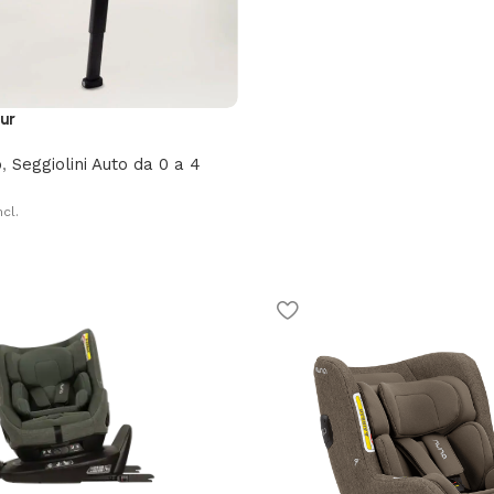
ur
o
,
Seggiolini Auto da 0 a 4
ncl.