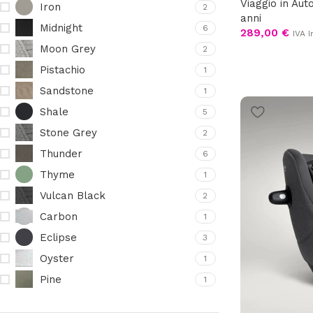
Viaggio in Aut
Iron
2
anni
Midnight
6
289,00
€
IVA I
Moon Grey
2
Pistachio
1
Sandstone
1
Shale
5
Stone Grey
2
Thunder
6
Thyme
1
Vulcan Black
2
Carbon
1
Eclipse
3
Oyster
1
Pine
1