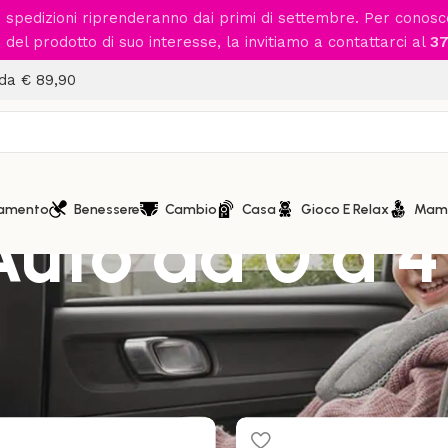
le spedizioni riprenderanno dai primi di settembre. Per conos
del prodotto di suo interesse, la invitiamo a contattarci al
37
 da € 89,90
iamento
Benessere
Cambio
Casa
Gioco E Relax
Mam
Auto da 0 a 4
 in Auto
/
Seggiolini Auto da 0 a 4 anni
Visual