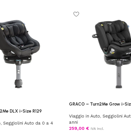
GRACO – Turn2Me Grow i-Siz
Me DLX i-Size R129
Viaggio in Auto
,
Seggiolini Au
anni
o
,
Seggiolini Auto da 0 a 4
259,00
€
IVA Incl.