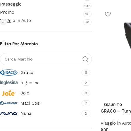
Passeggio
248
Promo
26
Viaggio in Auto
91
Filtra Per Marchio
Graco
6
Inglesina
2
Joie
8
Maxi Cosi
2
ESAURITO
GRACO – Turn2
Nuna
2
Viaggio in Aut
anni