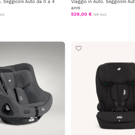
o
,
Seggiolini Auto da 0 a 4
Viaggio in Auto
,
Seggiolini Au
anni
529,00
€
ncl.
IVA Incl.