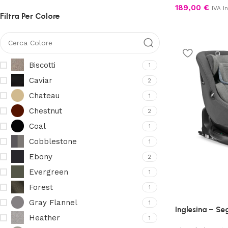
189,00
€
IVA In
Filtra Per Colore
Biscotti
1
Caviar
2
Chateau
1
Chestnut
2
Coal
1
Cobblestone
1
Ebony
2
Evergreen
1
Forest
1
Gray Flannel
1
Inglesina – Se
Heather
1