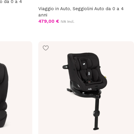
to da 0 a 4
Viaggio in Auto
,
Seggiolini Auto da 0 a 4
anni
479,00
€
IVA Incl.