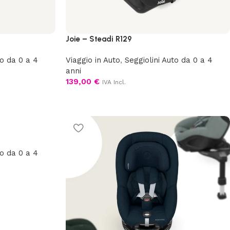
Joie – Steadi R129
to da 0 a 4
Viaggio in Auto
,
Seggiolini Auto da 0 a 4
anni
139,00
€
IVA Incl.
to da 0 a 4