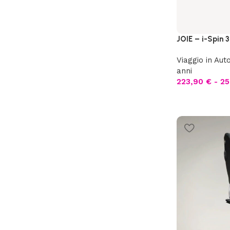
JOIE – i-Spin 
Viaggio in Aut
anni
223,90
€
-
25