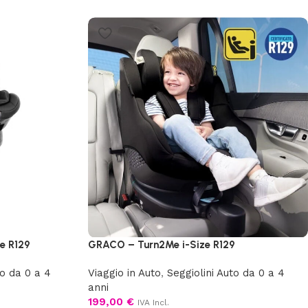
e R129
GRACO – Turn2Me i-Size R129
to da 0 a 4
Viaggio in Auto
,
Seggiolini Auto da 0 a 4
anni
199,00
€
IVA Incl.