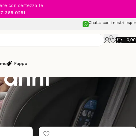
cere con certezza le
7 365 0251
.
Chatta con i nostri esper
0,0
ma
Pappa
 anni
izzazione
24
48
96