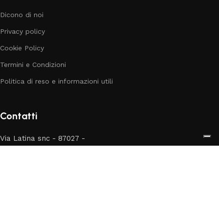
Dicono di noi
Privacy policy
Cookie Policy
Termini e Condizioni
Politica di reso e informazioni utili
Contatti
Via Latina snc - 87027 -
Paola (CS)
Telefono: 377 365 0251
E-mail:
info@babylanditalia.it
4.9
Leggi le 284