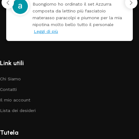
Buongiorno ho ordinato il set Azzurra
composta da lettino più fasciatoio
materasso paracolpi e piumone per la mia
nipotina molto bello tutto il personale
Leggi di più
Link utili
Chi Siamo
Contatti
Il mio account
Lista dei desideri
Tutela