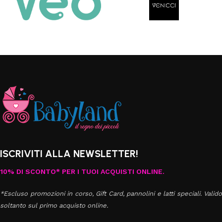
ISCRIVITI ALLA NEWSLETTER!
10% DI SCONTO* PER I TUOI ACQUISTI ONLINE.
*Escluso promozioni in corso, Gift Card, pannolini e latti speciali. Valido
soltanto sul primo acquisto online.