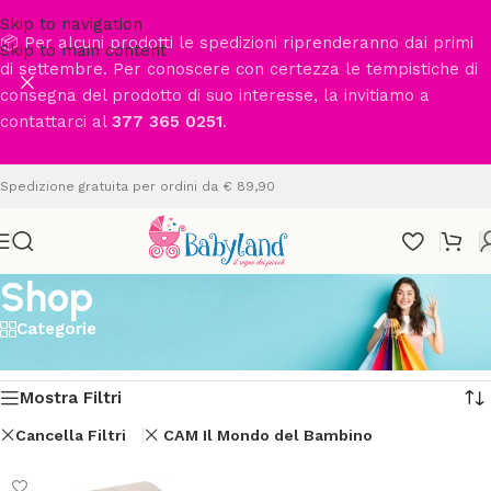
Skip to navigation
📦 Per alcuni prodotti le spedizioni riprenderanno dai primi
Skip to main content
di settembre. Per conoscere con certezza le tempistiche di
consegna del prodotto di suo interesse, la invitiamo a
contattarci al
377 365 0251
.
Spedizione gratuita per ordini da € 89,90
Shop
Categorie
Home
/
Shop
Visualizzazione del risultato
Mostra Filtri
Cancella Filtri
CAM Il Mondo del Bambino