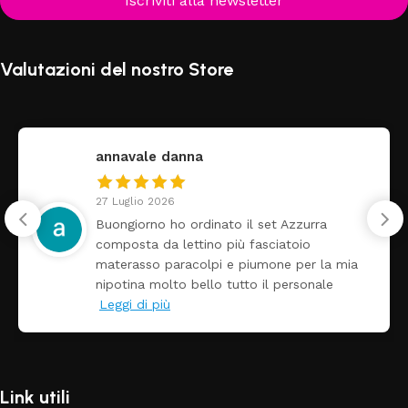
Iscriviti alla newsletter
Valutazioni del nostro Store
annavale danna
27 Luglio 2026
Buongiorno ho ordinato il set Azzurra
composta da lettino più fasciatoio
materasso paracolpi e piumone per la mia
nipotina molto bello tutto il personale
Leggi di più
Link utili