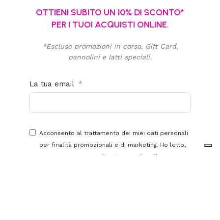
OTTIENI SUBITO UN 10% DI SCONTO*
PER I TUOI ACQUISTI ONLINE.
*Escluso promozioni in corso, Gift Card,
pannolini e latti speciali.
La tua email
Acconsento al trattamento dei miei dati personali
per finalità promozionali e di marketing. Ho letto,
compreso e accetto la
privacy policy
di questo
sito.
Iscriviti alla newsletter