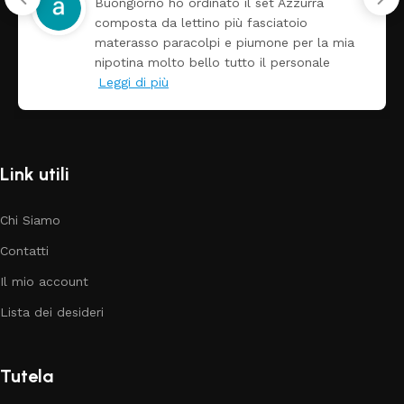
Buongiorno ho ordinato il set Azzurra
composta da lettino più fasciatoio
materasso paracolpi e piumone per la mia
nipotina molto bello tutto il personale
Leggi di più
Link utili
Chi Siamo
Contatti
Il mio account
Lista dei desideri
Tutela