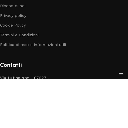
Dicono di noi
Privacy policy
Cookie Policy
Termini e Condizioni
Politica di reso e informazioni utili
Contatti
Via Latina snc - 87027 -
Paola (CS)
Telefono: 377 365 0251
E-mail:
info@babylanditalia.it
4.9
Leggi le 284