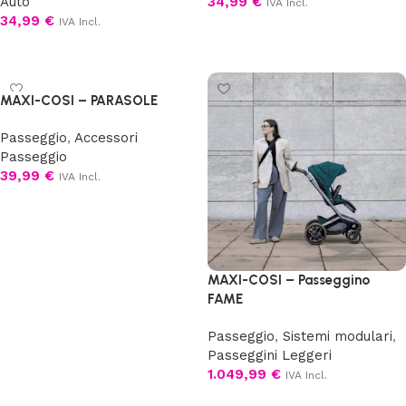
Auto
34,99
€
IVA Incl.
34,99
€
IVA Incl.
Aggiungi al carrello
Aggiungi al carrello
MAXI-COSI – PARASOLE
Passeggio
,
Accessori
Passeggio
39,99
€
IVA Incl.
Aggiungi al carrello
MAXI-COSI – Passeggino
FAME
Passeggio
,
Sistemi modulari
,
Passeggini Leggeri
1.049,99
€
IVA Incl.
Scegli