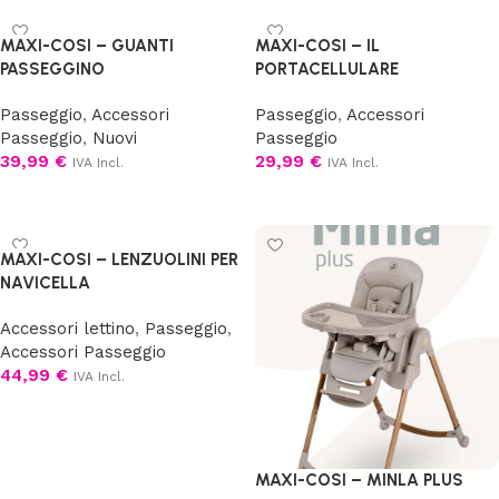
MAXI-COSI – GUANTI
MAXI-COSI – IL
PASSEGGINO
PORTACELLULARE
Passeggio
,
Accessori
Passeggio
,
Accessori
Passeggio
,
Nuovi
Passeggio
39,99
€
29,99
€
IVA Incl.
IVA Incl.
Aggiungi al carrello
Aggiungi al carrello
MAXI-COSI – LENZUOLINI PER
NAVICELLA
Accessori lettino
,
Passeggio
,
Accessori Passeggio
44,99
€
IVA Incl.
Aggiungi al carrello
MAXI-COSI – MINLA PLUS