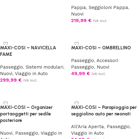
Pappa
,
Seggioloni Pappa
,
Nuovi
219,99
€
IVA Incl.
Scegli
MAXI-COSI – NAVICELLA
MAXI-COSI – OMBRELLINO
FAME
Passeggio
,
Accessori
Passeggio
,
Sistemi modulari
,
Passeggio
,
Nuovi
Nuovi
,
Viaggio in Auto
49,99
€
IVA Incl.
299,99
€
IVA Incl.
Aggiungi al carrello
Scegli
MAXI-COSI – Organizer
MAXI-COSI – Parapioggia per
portaoggetti per sedile
seggiolino auto per neonati
posteriore
All'Aria Aperta
,
Passeggio
,
Nuovi
,
Passeggio
,
Viaggio in
Viaggio in Auto