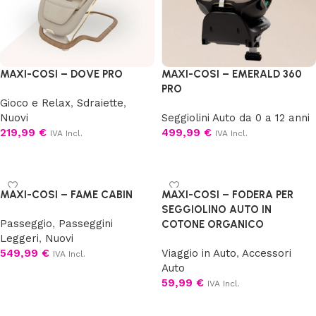
MAXI-COSI – DOVE PRO
MAXI-COSI – EMERALD 360
PRO
Gioco e Relax
,
Sdraiette
,
Nuovi
Seggiolini Auto da 0 a 12 anni
219,99
€
499,99
€
IVA Incl.
IVA Incl.
Scegli
Scegli
MAXI-COSI – FAME CABIN
MAXI-COSI – FODERA PER
SEGGIOLINO AUTO IN
Passeggio
,
Passeggini
COTONE ORGANICO
Leggeri
,
Nuovi
549,99
€
Viaggio in Auto
,
Accessori
IVA Incl.
Auto
Scegli
59,99
€
IVA Incl.
Aggiungi al carrello