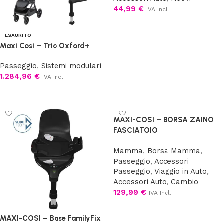
44,99
€
IVA Incl.
Aggiungi al carrello
ESAURITO
Maxi Cosi – Trio Oxford+
Passeggio
,
Sistemi modulari
1.284,96
€
IVA Incl.
Scegli
MAXI-COSI – BORSA ZAINO
FASCIATOIO
Mamma
,
Borsa Mamma
,
Passeggio
,
Accessori
Passeggio
,
Viaggio in Auto
,
Accessori Auto
,
Cambio
129,99
€
IVA Incl.
Scegli
MAXI-COSI – Base FamilyFix