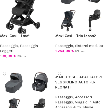
Maxi Cosi – Lara²
Maxi Cosi – Trio Leona2
Passeggio
,
Passeggini
Passeggio
,
Sistemi modulari
Leggeri
1.254,95
€
IVA Incl.
199,99
€
IVA Incl.
Scegli
Scegli
MAXI-COSI – ADATTATORI
SEGGIOLINO AUTO PER
NEONATI
Passeggio
,
Accessori
Passeggio
,
Viaggio in Auto
,
Accessori Auto
,
Nuovi