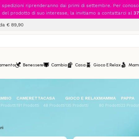
le spedizioni riprenderanno dai primi di settembre. Per conos
del prodotto di suo interesse, la invitiamo a contattarci al
37
 da € 89,90
iamento
Benessere
Cambio
Casa
Gioco E Relax
Mam
AMBIO
CAMERETTA
CASA
GIOCO E RELAX
MAMMA
PAPPA
 Prodotti
191 Prodotti
48 Prodotti
135 Prodotti
80 Prodotti
22 Prodot
Visual
ri
Babymoov