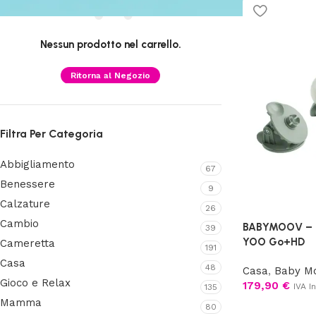
Nessun prodotto nel carrello.
Ritorna al Negozio
Filtra Per Categoria
Abbigliamento
67
Benessere
9
Calzature
26
Cambio
BABYMOOV – B
39
YOO Go+HD
Cameretta
191
Casa
48
Casa
,
Baby Mo
Gioco e Relax
179,90
€
IVA In
135
Mamma
80