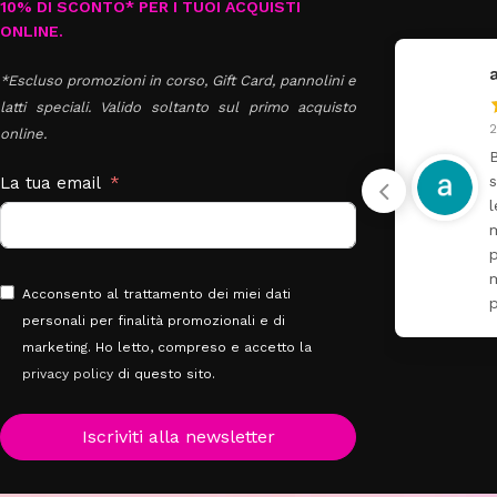
10% DI SCONTO* PER I TUOI ACQUISTI
ONLINE.
Antonella Russo
*Escluso promozioni in corso, Gift Card, pannolini e
latti speciali. Valido soltanto sul primo acquisto
30 Luglio 2026
2
online.
Super fornito e molto
B
gentili
La tua email
l
m
Acconsento al trattamento dei miei dati
personali per finalità promozionali e di
marketing. Ho letto, compreso e accetto la
privacy policy
di questo sito.
Iscriviti alla newsletter