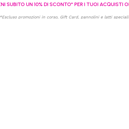
NI SUBITO UN 10% DI SCONTO* PER I TUOI ACQUISTI O
*Escluso promozioni in corso, Gift Card, pannolini e latti speciali
 tua email
Acconsento al trattamento dei miei dati personali per finalità
promozionali e di marketing. Ho letto, compreso e accetto la
privacy
policy
di questo sito.
Iscriviti alla newsletter