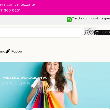
cere con certezza le
7 365 0251
.
Chatta con i nostri esper
0,0
ma
Pappa
PASSEGGIO
VIAGGIO IN AUTO
ti
248 Prodotti
91 Prodotti
izzazione
24
48
96