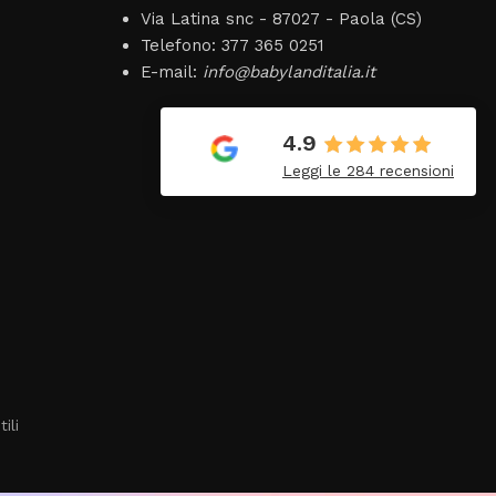
Via Latina snc - 87027 - Paola (CS)
Telefono: 377 365 0251
E-mail:
info@babylanditalia.it
Claudia Marongiu
8 Luglio 2026
4.9
ordinato
❤️
Leggi le 284 recensioni
ivato
 pochi
i
enza
ili