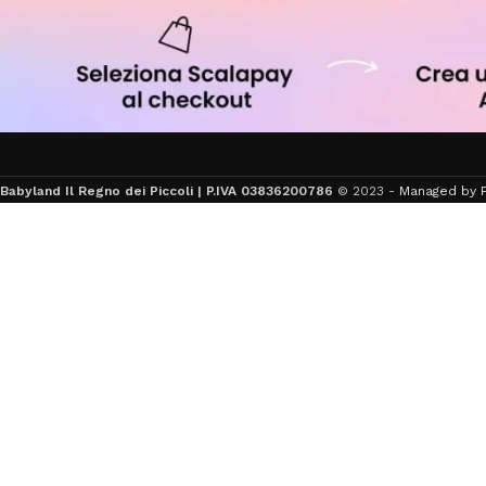
Babyland Il Regno dei Piccoli | P.IVA 03836200786
© 2023 -
Managed by F