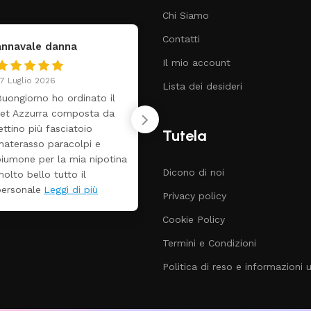
Chi Siamo
Contatti
annavale danna
federica
Il mio account
7 Luglio 2026
24 Luglio 2026
Lista dei desideri
uongiorno ho ordinato il
Tutti perfetto! Ho 
set Azzurra composta da
un lettino che é arr
ettino più fasciatoio
ben imballato dopo
Tutela
materasso paracolpi e
giorni. Prezzo ottim
piumone per la mia nipotina
rispetto la concorr
Dicono di noi
olto bello tutto il
personale
Leggi di più
Privacy policy
Cookie Policy
Termini e Condizioni
Politica di reso e informazioni ut