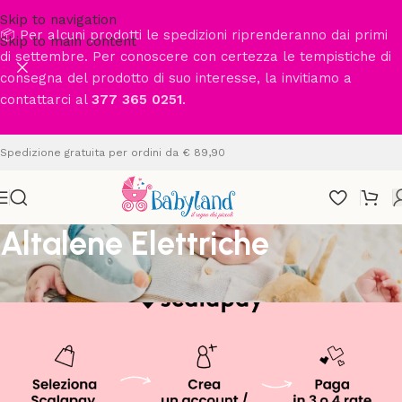
Skip to navigation
📦 Per alcuni prodotti le spedizioni riprenderanno dai primi
Skip to main content
di settembre. Per conoscere con certezza le tempistiche di
consegna del prodotto di suo interesse, la invitiamo a
contattarci al
377 365 0251
.
Spedizione gratuita per ordini da € 89,90
Altalene Elettriche