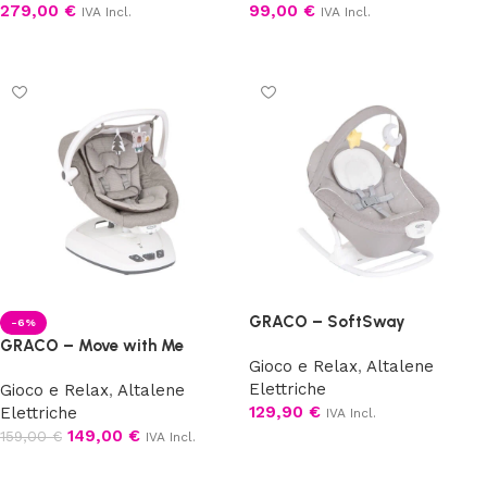
279,00
€
99,00
€
IVA Incl.
IVA Incl.
Aggiungi al carrello
Scegli
GRACO – SoftSway
-6%
GRACO – Move with Me
Gioco e Relax
,
Altalene
Elettriche
Gioco e Relax
,
Altalene
129,90
€
Elettriche
IVA Incl.
149,00
€
159,00
€
IVA Incl.
Aggiungi al carrello
Scegli