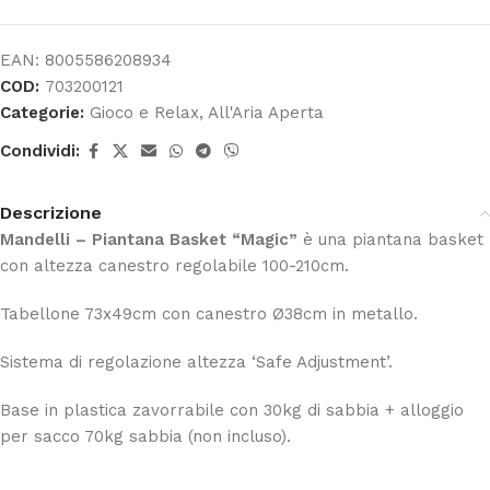
EAN:
8005586208934
COD:
703200121
Categorie:
Gioco e Relax
,
All'Aria Aperta
Condividi:
Descrizione
Mandelli – Piantana Basket “Magic”
è una piantana basket
con altezza canestro regolabile 100-210cm.
Tabellone 73x49cm con canestro Ø38cm in metallo.
Sistema di regolazione altezza ‘Safe Adjustment’.
Base in plastica zavorrabile con 30kg di sabbia + alloggio
per sacco 70kg sabbia (non incluso).