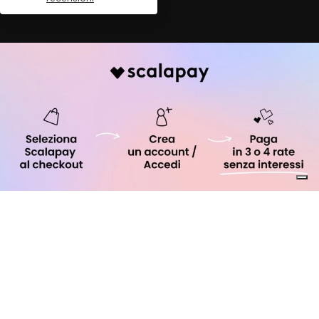
Babyland Il Regno dei Piccoli | P.IVA 03836200786
© 2023 -
Managed by
Francesco Lastrucci