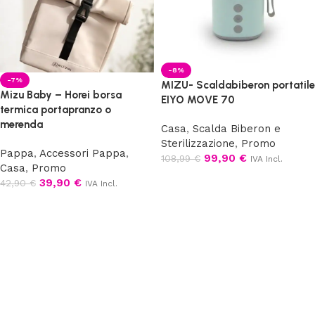
-8%
-7%
MIZU- Scaldabiberon portatile
Mizu Baby – Horei borsa
EIYO MOVE 70
termica portapranzo o
merenda
Casa
,
Scalda Biberon e
Sterilizzazione
,
Promo
Pappa
,
Accessori Pappa
,
99,90
€
108,99
€
IVA Incl.
Casa
,
Promo
Aggiungi al carrello
39,90
€
42,90
€
IVA Incl.
Scegli