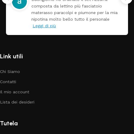
composta da lettino più fasciatoio
materasso paracolpi e piumone per la mia
nipotina molto bello tutto il personale
Leggi di più
Link utili
Chi Siamo
Contatti
Il mio account
Lista dei desideri
Tutela