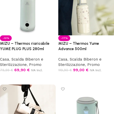
-13%
-17%
MIZU – Thermos riaricabile
MIZU – Thermos Yume
YUME PLUG PLUS 280ml
Advance 500ml
Casa
,
Scalda Biberon e
Casa
,
Scalda Biberon e
Sterilizzazione
,
Promo
Sterilizzazione
,
Promo
69,90
€
99,00
€
79,99
€
119,90
€
IVA Incl.
IVA Incl.
Aggiungi al carrello
Aggiungi al carrello