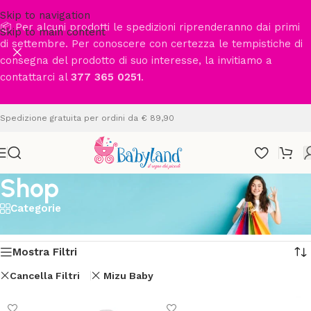
Skip to navigation
📦 Per alcuni prodotti le spedizioni riprenderanno dai primi
Skip to main content
di settembre. Per conoscere con certezza le tempistiche di
consegna del prodotto di suo interesse, la invitiamo a
contattarci al
377 365 0251
.
Spedizione gratuita per ordini da € 89,90
Shop
Categorie
Home
/
Shop
Visualizzazione di 6 risultati
Mostra Filtri
Cancella Filtri
Mizu Baby