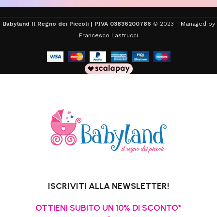
Babyland Il Regno dei Piccoli | P.IVA 03836200786
© 2023 -
Managed by
Francesco Lastrucci
ISCRIVITI ALLA NEWSLETTER!
OTTIENI SUBITO UN 10% DI SCONTO*