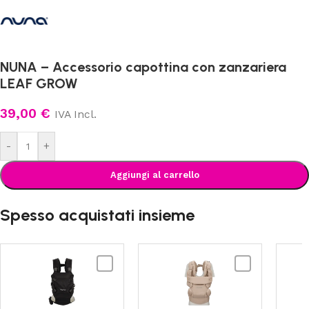
NUNA – Accessorio capottina con zanzariera
LEAF GROW
39,00
€
IVA Incl.
-
+
Aggiungi al carrello
Spesso acquistati insieme
NUNA
NUNA
-
-
CUDL
CUDL
Click
Luxe