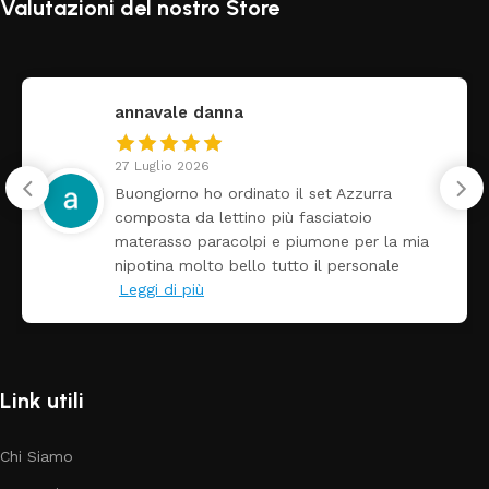
Valutazioni del nostro Store
federica
24 Luglio 2026
zzurra
Tutti perfetto! Ho ordinato un le
toio
arrivato ben imballato dopo poch
 per la mia
Prezzo ottimi rispetto la concor
ersonale
Link utili
Chi Siamo