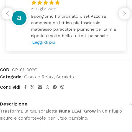
24 Luglio 2026
urra
Tutti perfetto! Ho ordinato un letti
o
arrivato ben imballato dopo pochi g
r la mia
Prezzo ottimi rispetto la concorren
onale
COD:
CP-01-002GL
Categorie:
Gioco e Relax
,
Sdraiette
Condividi:
Descrizione
Trasforma la tua sdraietta
Nuna LEAF Grow
in un rifugio
sicuro e confortevole per il tuo bambino.