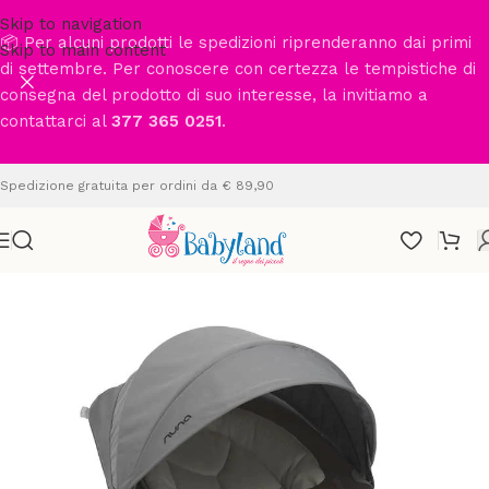
Skip to navigation
📦 Per alcuni prodotti le spedizioni riprenderanno dai primi
Skip to main content
di settembre. Per conoscere con certezza le tempistiche di
consegna del prodotto di suo interesse, la invitiamo a
contattarci al
377 365 0251
.
Spedizione gratuita per ordini da € 89,90