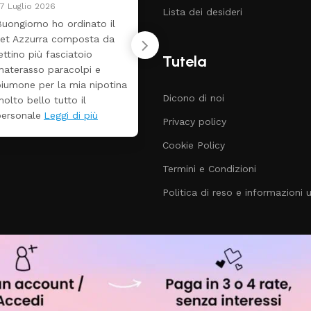
7 Luglio 2026
24 Luglio 2026
Lista dei desideri
uongiorno ho ordinato il
Tutti perfetto! Ho 
set Azzurra composta da
un lettino che é arr
ettino più fasciatoio
ben imballato dopo
Tutela
materasso paracolpi e
giorni. Prezzo ottim
piumone per la mia nipotina
rispetto la concorr
Dicono di noi
olto bello tutto il
personale
Leggi di più
Privacy policy
Cookie Policy
Termini e Condizioni
Politica di reso e informazioni ut