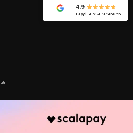
8 Luglio 2026
4.9
ordinato
❤️
Leggi le 284 recensioni
ivato
 pochi
i
enza
ili