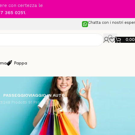
cere con certezza le
7 365 0251
.
Chatta con i nostri esper
0,0
ma
Pappa
PASSEGGIO
VIAGGIO IN AUTO
ti
248 Prodotti
91 Prodotti