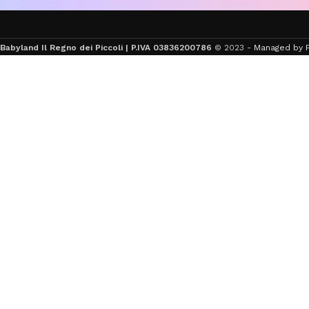
Babyland Il Regno dei Piccoli | P.IVA 03836200786
© 2023 -
Managed by F
OTTIE