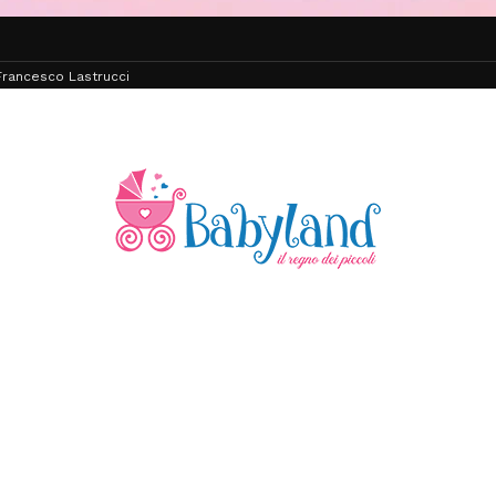
rancesco Lastrucci
ISCRIVITI ALLA NEWSLETTER!
NI SUBITO UN 10% DI SCONTO* PER I TUOI ACQUISTI O
*Escluso promozioni in corso, Gift Card, pannolini e latti speciali