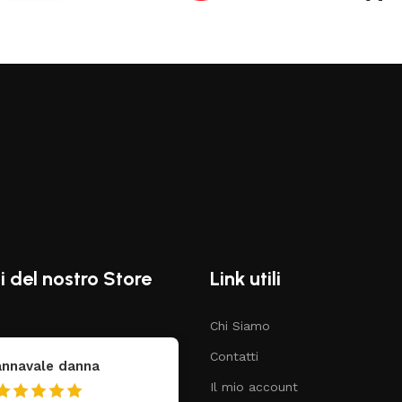
i del nostro Store
Link utili
Chi Siamo
Contatti
annavale danna
federica
Il mio account