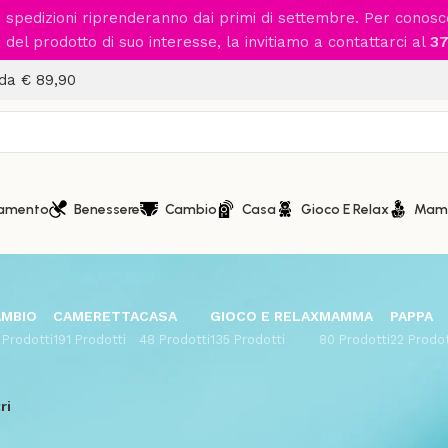
le spedizioni riprenderanno dai primi di settembre. Per conos
del prodotto di suo interesse, la invitiamo a contattarci al
37
 da € 89,90
iamento
Benessere
Cambio
Casa
Gioco E Relax
Mam
AMBIO
CAMERETTA
CASA
GIOCO E RELAX
MAMMA
PAPPA
 Prodotti
191 Prodotti
48 Prodotti
135 Prodotti
80 Prodotti
22 Prodot
ri
PegPerego
rovato nessun prodotto che corrisponde alla tua selezione.