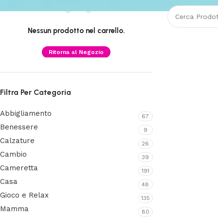
Nessun prodotto nel carrello.
Ritorna al Negozio
Filtra Per Categoria
Abbigliamento
67
Benessere
9
Calzature
26
Cambio
39
Cameretta
191
Casa
48
Gioco e Relax
135
Mamma
80