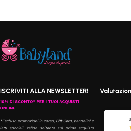
ISCRIVITI ALLA NEWSLETTER!
Valutazion
10% DI SCONTO* PER I TUOI ACQUISTI
ONLINE.
Antonella Russo
*Escluso promozioni in corso, Gift Card, pannolini e
latti speciali. Valido soltanto sul primo acquisto