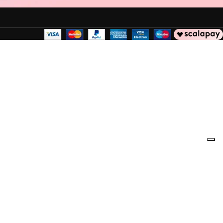
NLINE.
.