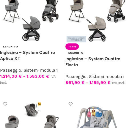
ESAURITO
-17%
Inglesina – System Quattro
ESAURITO
Aptica XT
Inglesina – System Quattro
Electa
Passeggio
,
Sistemi modulari
1.214,00
€
-
1.583,00
€
Passeggio
,
Sistemi modulari
IVA
861,90
€
-
1.195,90
€
Incl.
IVA Incl.
Scegli
Scegli