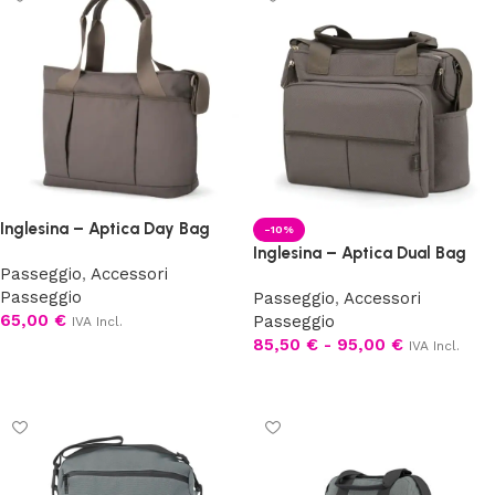
Inglesina – Aptica Day Bag
-10%
Inglesina – Aptica Dual Bag
Passeggio
,
Accessori
Passeggio
Passeggio
,
Accessori
65,00
€
Passeggio
IVA Incl.
85,50
€
-
95,00
€
IVA Incl.
Scegli
Scegli