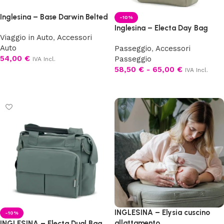
Inglesina – Base Darwin Belted
-10%
Inglesina – Electa Day Bag
Viaggio in Auto
,
Accessori
Auto
Passeggio
,
Accessori
54,00
€
Passeggio
IVA Incl.
58,50
€
-
65,00
€
IVA Incl.
Aggiungi al carrello
Scegli
INGLESINA – Elysia cuscino
-10%
allattamento
INGLESINA – Electa Dual Bag