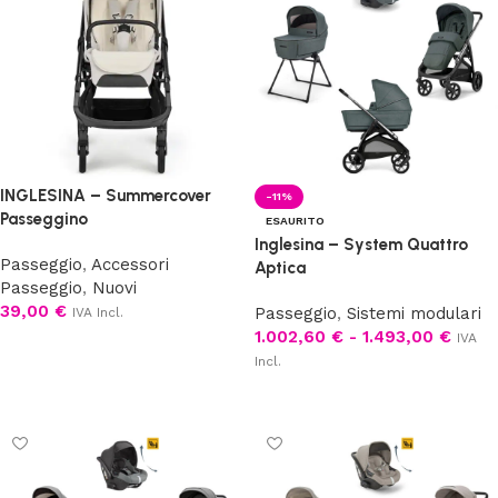
INGLESINA – Summercover
-11%
Passeggino
ESAURITO
Inglesina – System Quattro
Passeggio
,
Accessori
Aptica
Passeggio
,
Nuovi
39,00
€
Passeggio
,
Sistemi modulari
IVA Incl.
1.002,60
€
-
1.493,00
€
IVA
Aggiungi al carrello
Incl.
Scegli