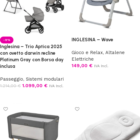
INGLESINA – Wave
-9%
Inglesina – Trio Aptica 2025
Gioco e Relax
,
Altalene
con ovetto darwin recline
Elettriche
Platinum Gray con Borsa day
149,00
€
inclusa
IVA Incl.
Scegli
Passeggio
,
Sistemi modulari
1.099,00
€
1.214,00
€
IVA Incl.
Aggiungi al carrello