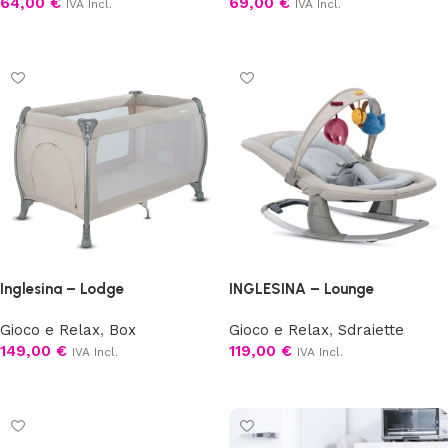
64,00
€
69,00
€
IVA Incl.
IVA Incl.
Scegli
Scegli
Inglesina – Lodge
INGLESINA – Lounge
Gioco e Relax
,
Box
Gioco e Relax
,
Sdraiette
149,00
€
119,00
€
IVA Incl.
IVA Incl.
Scegli
Scegli