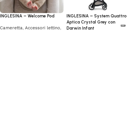
INGLESINA – Welcome Pod
INGLESINA – System Quattro
Aptica Crystal Grey con
Cameretta
,
Accessori lettino
,
Darwin Infant
Casa
,
Riduttori
129,00
€
Passeggio
,
Sistemi modulari
,
IVA Incl.
Nuovi
Scegli
1.049,00
€
IVA Incl.
Aggiungi al carrello