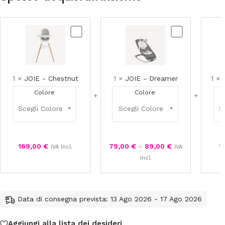
JOIE
JOIE
-
-
Chestnut
Dreamer
1
×
JOIE - Chestnut
1
×
JOIE - Dreamer
1
×
Colore
Colore
169,00
€
79,00
€
-
89,00
€
1
IVA Incl.
IVA
Incl.
Data di consegna prevista: 13 Ago 2026 - 17 Ago 2026
Aggiungi alla lista dei desideri