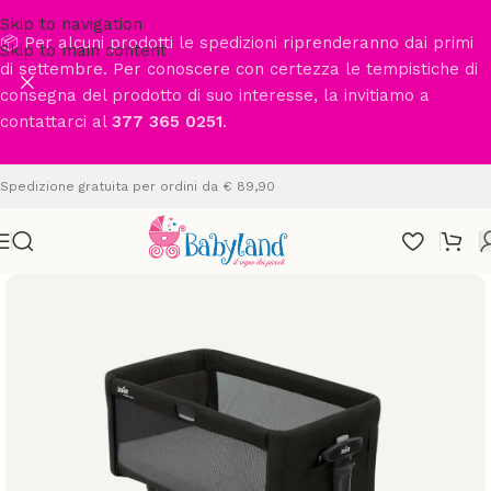
Skip to navigation
📦 Per alcuni prodotti le spedizioni riprenderanno dai primi
Skip to main content
di settembre. Per conoscere con certezza le tempistiche di
consegna del prodotto di suo interesse, la invitiamo a
contattarci al
377 365 0251
.
Spedizione gratuita per ordini da € 89,90