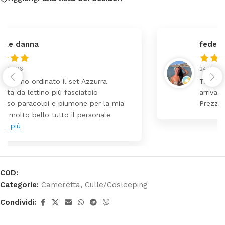
federica
24 Luglio 2026
Tutti perfetto! Ho ordinato un lettino che é
arrivato ben imballato dopo pochi giorni.
Prezzo ottimi rispetto la concorrenza
COD:
Categorie:
Cameretta
,
Culle/Cosleeping
Condividi: