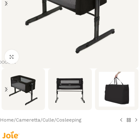
Clicca per ingrandire
Home
/
Cameretta
/
Culle/Cosleeping