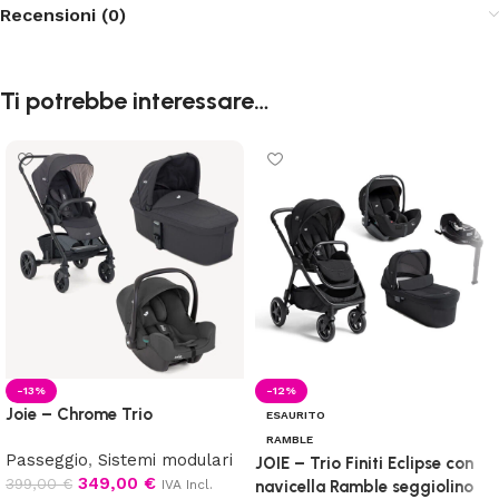
Recensioni (0)
Ti potrebbe interessare…
-13%
-12%
Joie – Chrome Trio
ESAURITO
RAMBLE
Passeggio
,
Sistemi modulari
JOIE – Trio Finiti Eclipse con
349,00
€
399,00
€
IVA Incl.
navicella Ramble seggiolino