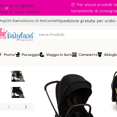
📦 Per alcuni prodotti 
Skip to navigation
tempistiche di consegna 
Skip to main content
Spedizione gratuita per ordini
hop
Chi Siamo
Dicono Di Noi
Contatti
Promo
Passeggio
Viaggio In Auto
Cameretta
Abbigl
LYTL