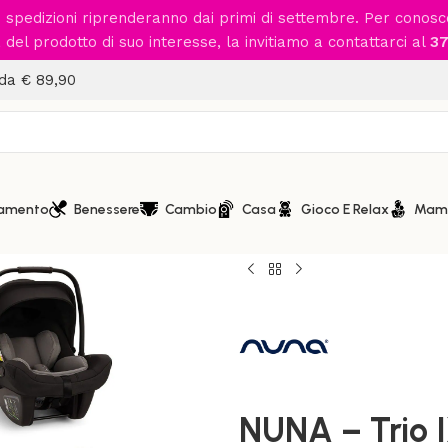
le spedizioni riprenderanno dai primi di settembre. Per conos
del prodotto di suo interesse, la invitiamo a contattarci al
37
 da € 89,90
iamento
Benessere
Cambio
Casa
Gioco E Relax
Mam
Home
/
Passeggio
/
Sistemi mo
NUNA – Trio IXXA Next Cavia
NUNA – Trio 