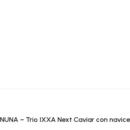
27 Luglio 2026
Buongiorno ho ordinato il set Azzurra composta
materasso paracolpi e piumone per la mia nipot
personale
Leggi di più
NUNA – Trio IXXA Next Caviar con navicell