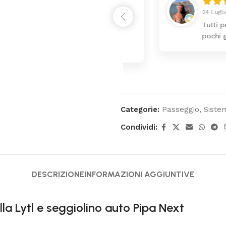
24 Luglio 2026
 da lettino più fasciatoio
Tutti perfetto! 
ina molto bello tutto il
pochi giorni. Pr
Categorie:
Passeggio
,
Siste
Condividi:
DESCRIZIONE
INFORMAZIONI AGGIUNTIVE
a Lytl e seggiolino auto Pipa Next