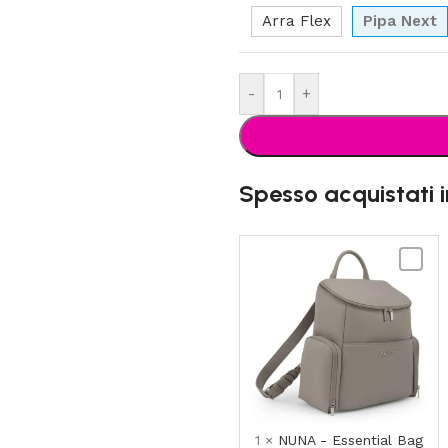
Arra Flex
Pipa Next
-
+
Spesso acquistati 
NUNA
-
Essenti
Bag
1
×
NUNA - Essential Bag