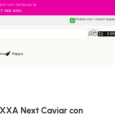
cere con certezza le
7 365 0251
.
Chatta con i nostri esper
0,0
ma
Pappa
dulari
/
r con navicella Lytl e seggiolino auto Pipa Next
IXXA Next Caviar con