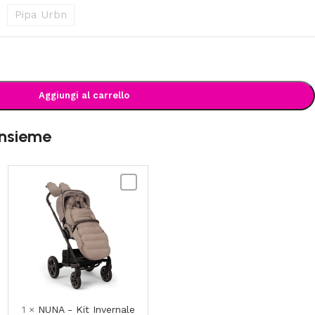
Pipa Urbn
Aggiungi al carrello
insieme
NUNA
-
al
Kit
Invernale
per
Passeggino
in
lana
merino
1
×
NUNA - Kit Invernale