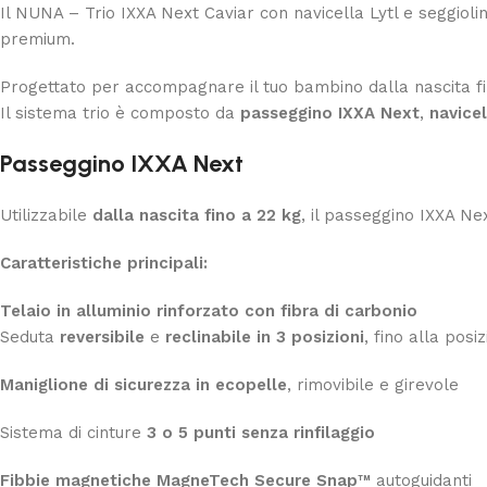
Il NUNA – Trio IXXA Next Caviar con navicella Lytl e seggioli
premium.
Progettato per accompagnare il tuo bambino dalla nascita fino
Il sistema trio è composto da
passeggino IXXA Next
,
navicel
Passeggino IXXA Next
Utilizzabile
dalla nascita fino a 22 kg
, il passeggino IXXA Ne
Caratteristiche principali:
Telaio in alluminio rinforzato con fibra di carbonio
Seduta
reversibile
e
reclinabile in 3 posizioni
, fino alla pos
Maniglione di sicurezza in ecopelle
, rimovibile e girevole
Sistema di cinture
3 o 5 punti senza rinfilaggio
Fibbie magnetiche MagneTech Secure Snap™
autoguidanti