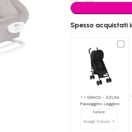
Spesso acquistati 
GRACO
-
EZLite
Passeg
Legger
1
×
GRACO - EZLite
Passeggino Leggero
Colore