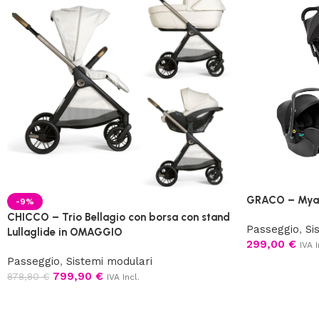
GRACO – Myav
-9%
CHICCO – Trio Bellagio con borsa con stand
Passeggio
,
Si
Lullaglide in OMAGGIO
299,00
€
IVA I
Passeggio
,
Sistemi modulari
799,90
€
878,80
€
IVA Incl.