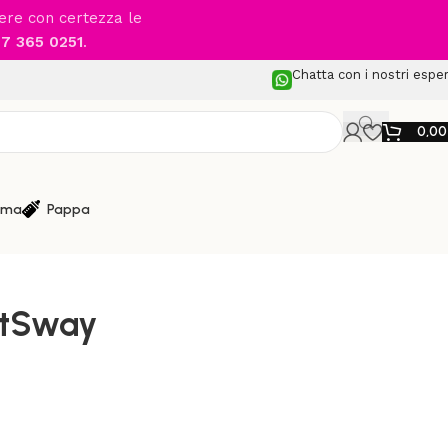
cere con certezza le
7 365 0251
.
Chatta con i nostri esper
0,0
ma
Pappa
e Elettriche
/
GRACO – SoftSway
ftSway