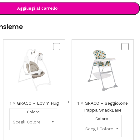
Aggiungi al carrello
insieme
GRACO
GRACO
-
-
Lovin'
Seggiolo
gino
Hug
Pappa
o
SnackEa
1
×
GRACO - Lovin' Hug
1
×
GRACO - Seggiolone
Pappa SnackEase
Colore
Colore