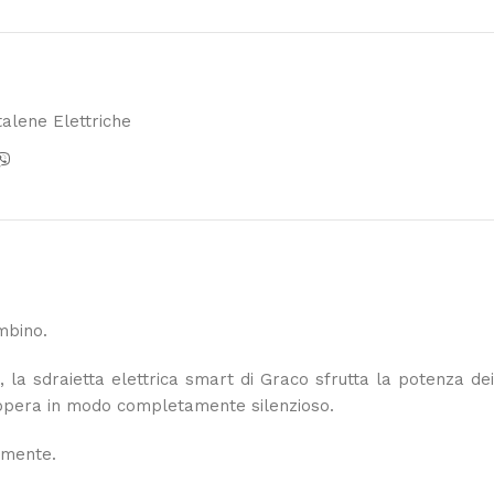
talene Elettriche
mbino.
 la sdraietta elettrica smart di Graco sfrutta la potenza dei
e e opera in modo completamente silenzioso.
lmente.