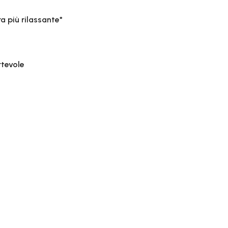
a più rilassante*
rtevole