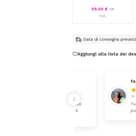
59,00
€
IVA
Incl.
Data di consegna previst
Aggiungi alla lista dei des
federica
24 Luglio 2026
 da lettino più fasciatoio
Tutti perfetto! 
ina molto bello tutto il
pochi giorni. Pr