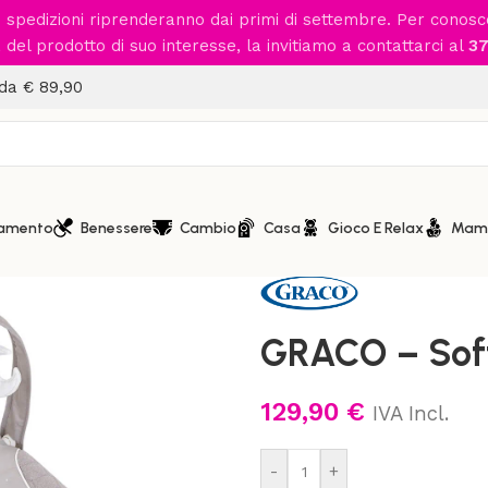
le spedizioni riprenderanno dai primi di settembre. Per conos
del prodotto di suo interesse, la invitiamo a contattarci al
37
 da € 89,90
iamento
Benessere
Cambio
Casa
Gioco E Relax
Mam
Home
/
Gioco e Relax
/
Altalen
GRACO – So
129,90
€
IVA Incl.
-
+