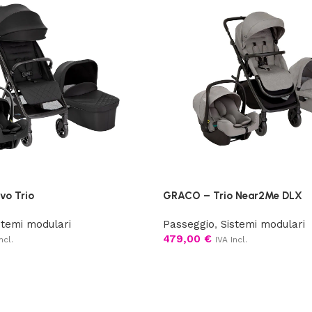
o Trio
GRACO – Trio Near2Me DLX
stemi modulari
Passeggio
,
Sistemi modulari
479,00
€
ncl.
IVA Incl.