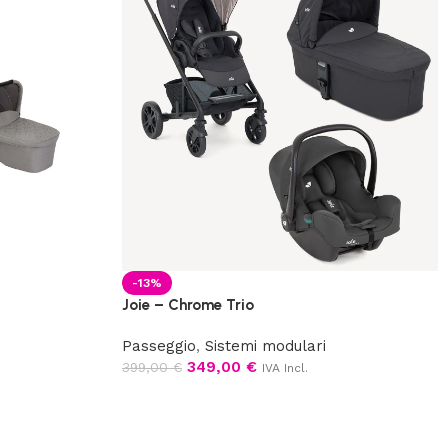
-13%
Joie – Chrome Trio
Passeggio
,
Sistemi modulari
349,00
€
399,00
€
IVA Incl.