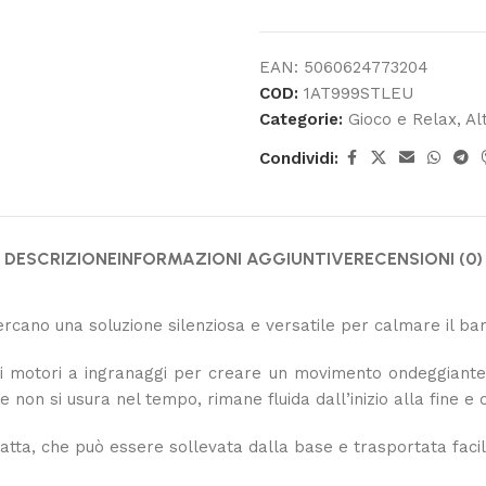
EAN:
5060624773204
COD:
1AT999STLEU
Categorie:
Gioco e Relax
,
Al
Condividi:
DESCRIZIONE
INFORMAZIONI AGGIUNTIVE
RECENSIONI (0)
cercano una soluzione silenziosa e versatile per calmare il ba
ali motori a ingranaggi per creare un movimento ondeggiante,
che non si usura nel tempo, rimane fluida dall’inizio alla fin
atta, che può essere sollevata dalla base e trasportata faci