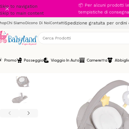
📦 Per alcuni prodotti 
Skip to navigation
tempistiche di consegna 
Skip to main content
Spedizione gratuita per ordini
hop
Chi Siamo
Dicono Di Noi
Contatti
Promo
Passeggio
Viaggio In Auto
Cameretta
Abbigl