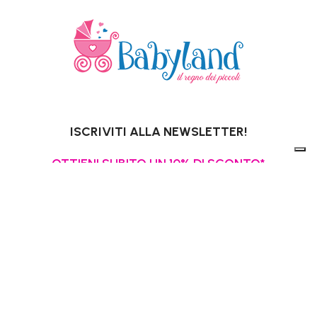
ISCRIVITI ALLA NEWSLETTER!
OTTIENI SUBITO UN 10% DI SCONTO*
PER I TUOI ACQUISTI ONLINE.
*Escluso promozioni in corso, Gift Card,
pannolini e latti speciali.
La tua email