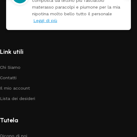
composta da lettino più fasciatoio
materasso paracolpi e piumone per la mia
nipotina molto bello tutto il personale
Leggi di più
Link utili
Chi Siamo
Contatti
Il mio account
Lista dei desideri
Tutela
Dicono di noi