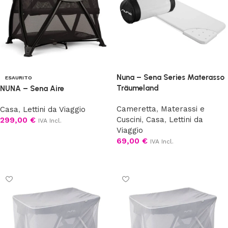
Nuna – Sena Series Materasso
ESAURITO
Träumeland
NUNA – Sena Aire
Cameretta
,
Materassi e
Casa
,
Lettini da Viaggio
Cuscini
,
Casa
,
Lettini da
299,00
€
IVA Incl.
Viaggio
Scegli
69,00
€
IVA Incl.
Aggiungi al carrello