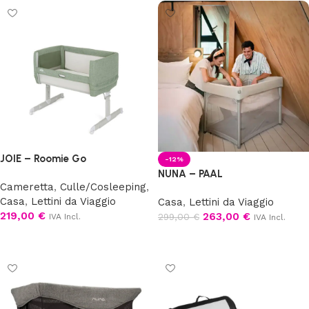
JOIE – Roomie Go
-12%
NUNA – PAAL
Cameretta
,
Culle/Cosleeping
,
Casa
,
Lettini da Viaggio
Casa
,
Lettini da Viaggio
219,00
€
263,00
€
299,00
€
IVA Incl.
IVA Incl.
Scegli
Scegli