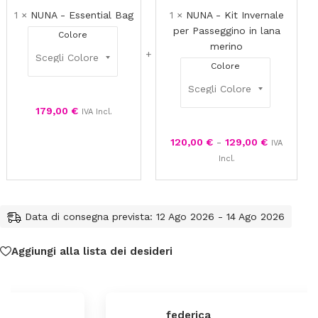
per
1
×
NUNA - Essential Bag
1
×
NUNA - Kit Invernale
Passeggin
per Passeggino in lana
Colore
in
merino
lana
Colore
merino
179,00
€
IVA Incl.
120,00
€
-
129,00
€
IVA
Incl.
Data di consegna prevista: 12 Ago 2026 - 14 Ago 2026
Aggiungi alla lista dei desideri
federica