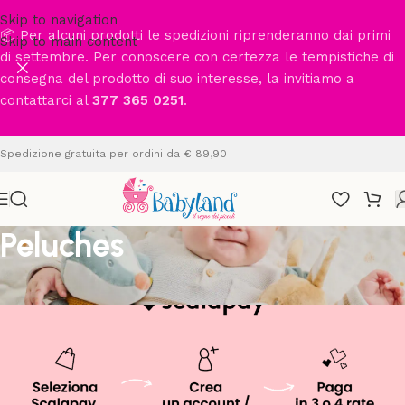
Skip to navigation
📦 Per alcuni prodotti le spedizioni riprenderanno dai primi
Skip to main content
di settembre. Per conoscere con certezza le tempistiche di
consegna del prodotto di suo interesse, la invitiamo a
contattarci al
377 365 0251
.
Spedizione gratuita per ordini da € 89,90
Peluches