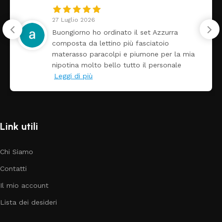
27 Luglio 2026
Buongiorno ho ordinato il set Azzurra
composta da lettino più fasciatoio
materasso paracolpi e piumone per la mia
nipotina molto bello tutto il personale
Leggi di più
Link utili
Chi Siamo
Contatti
Il mio account
Lista dei desideri