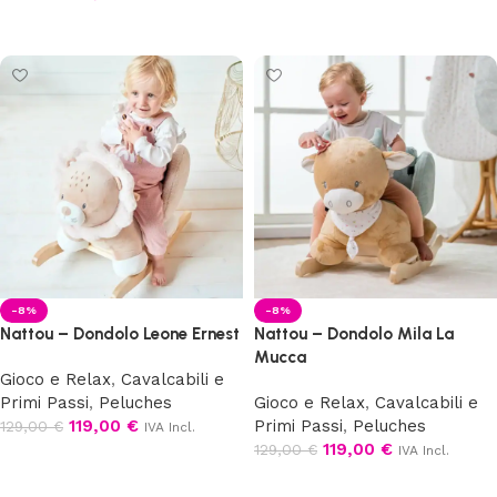
Aggiungi al carrello
Scegli
-8%
-8%
Nattou – Dondolo Leone Ernest
Nattou – Dondolo Mila La
Mucca
Gioco e Relax
,
Cavalcabili e
Primi Passi
,
Peluches
Gioco e Relax
,
Cavalcabili e
119,00
€
Primi Passi
,
Peluches
129,00
€
IVA Incl.
119,00
€
129,00
€
IVA Incl.
Aggiungi al carrello
Aggiungi al carrello