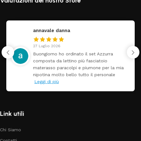
Valutazioni del nostro Store
annavale danna
27 Luglio 2026
Buongiorno ho ordinato il set Azzurra
composta da lettino più fasciatoio
materasso paracolpi e piumone per la mia
nipotina molto bello tutto il personale
Leggi di più
Link utili
Chi Siamo
Contatti