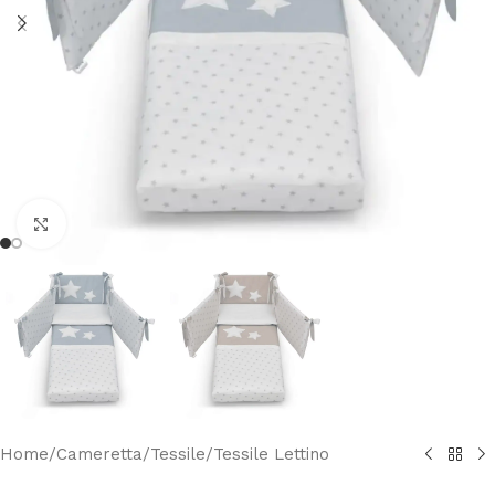
Clicca per ingrandire
Home
/
Cameretta
/
Tessile
/
Tessile Lettino