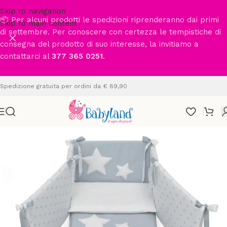
Skip to navigation
📦 Per alcuni prodotti le spedizioni riprenderanno dai primi
Skip to main content
di settembre. Per conoscere con certezza le tempistiche di
consegna del prodotto di suo interesse, la invitiamo a
contattarci al
377 365 0251
.
Spedizione gratuita per ordini da € 89,90