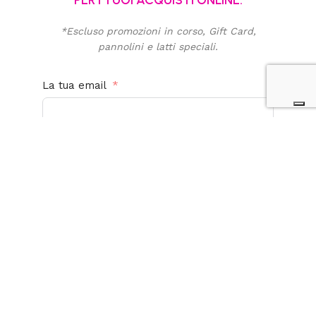
*Escluso promozioni in corso, Gift Card,
pannolini e latti speciali.
La tua email
Acconsento al trattamento dei miei dati personali
per finalità promozionali e di marketing. Ho letto,
compreso e accetto la
privacy policy
di questo
sito.
Iscriviti alla newsletter