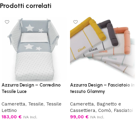
Prodotti correlati
Azzurra Design – Corredino
Azzurra Design – Fasciatoio in
Tessile Luce
tessuto Glammy
Cameretta
,
Tessile
,
Tessile
Cameretta
,
Bagnetto e
Lettino
Cassettiera
,
Comò
,
Fasciatoi
183,00
€
99,00
€
IVA Incl.
IVA Incl.
Scegli
Scegli