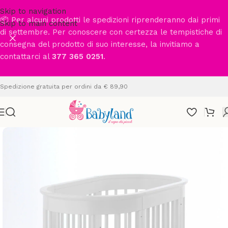
Skip to navigation
📦 Per alcuni prodotti le spedizioni riprenderanno dai primi
Skip to main content
di settembre. Per conoscere con certezza le tempistiche di
consegna del prodotto di suo interesse, la invitiamo a
contattarci al
377 365 0251
.
Spedizione gratuita per ordini da € 89,90