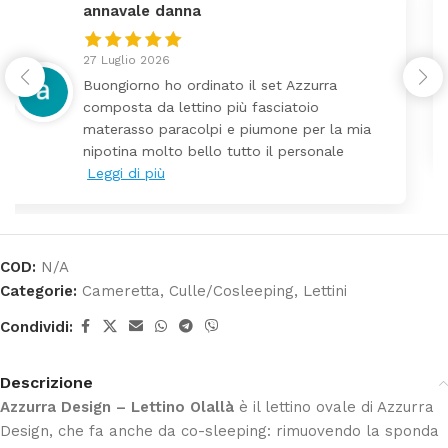
federica
24 Luglio 2026
Tutti perfetto! Ho ordinato un lettino che é
arrivato ben imballato dopo pochi giorni.
Prezzo ottimi rispetto la concorrenza
COD:
N/A
Categorie:
Cameretta
,
Culle/Cosleeping
,
Lettini
Condividi:
Descrizione
Azzurra Design – Lettino Olallà
è il lettino ovale di Azzurra
Design, che fa anche da co-sleeping: rimuovendo la sponda