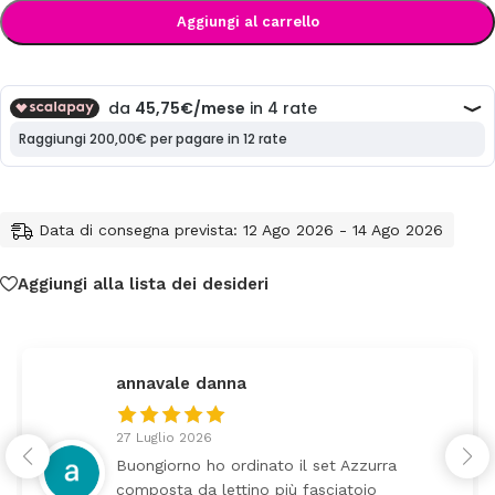
Aggiungi al carrello
Data di consegna prevista: 12 Ago 2026 - 14 Ago 2026
Aggiungi alla lista dei desideri
navale danna
fede
Luglio 2026
24 Lu
ngiorno ho ordinato il set Azzurra
Tutti
posta da lettino più fasciatoio
arriv