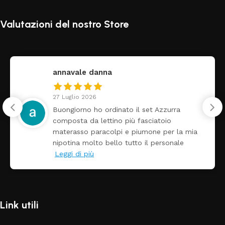
Valutazioni del nostro Store
annavale danna
27 Luglio 2026
Buongiorno ho ordinato il set Azzurra
composta da lettino più fasciatoio
materasso paracolpi e piumone per la mia
nipotina molto bello tutto il personale
Leggi di più
Link utili