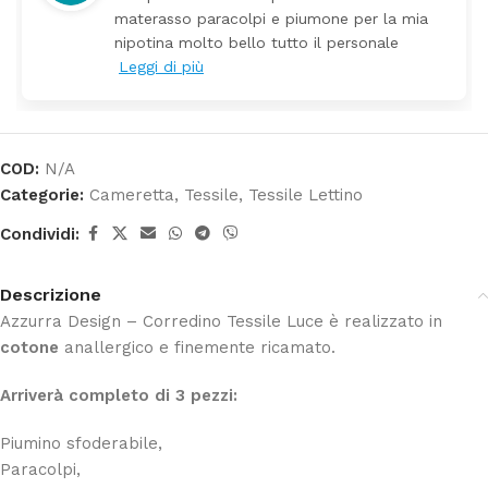
erasso paracolpi e piumone per la mia
Prez
otina molto bello tutto il personale
gi di più
COD:
N/A
Categorie:
Cameretta
,
Tessile
,
Tessile Lettino
Condividi:
Descrizione
Azzurra Design – Corredino Tessile Luce è realizzato in
cotone
anallergico e finemente ricamato.
Arriverà completo di 3 pezzi:
Piumino sfoderabile,
Paracolpi,