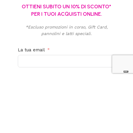
OTTIENI SUBITO UN 10% DI SCONTO*
PER I TUOI ACQUISTI ONLINE.
*Escluso promozioni in corso, Gift Card,
pannolini e latti speciali.
La tua email
Acconsento al trattamento dei miei dati personali
per finalità promozionali e di marketing. Ho letto,
compreso e accetto la
privacy policy
di questo
sito.
Iscriviti alla newsletter