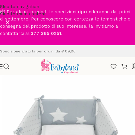
Skip to navigation
📦 Per alcuni prodotti le spedizioni riprenderanno dai primi
Skip to main content
di settembre. Per conoscere con certezza le tempistiche di
consegna del prodotto di suo interesse, la invitiamo a
contattarci al
377 365 0251
.
Spedizione gratuita per ordini da € 89,90