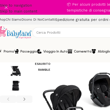
📦 Per alcuni prodotti 
Skip to navigation
tempistiche di consegna 
Skip to main content
Spedizione gratuita per ordini
hop
Chi Siamo
Dicono Di Noi
Contatti
Promo
Passeggio
Viaggio In Auto
Cameretta
Abbigl
-12%
ESAURITO
RAMBLE