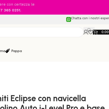
cere con certezza le
7 365 0251
.
Chatta con i nostri esper
0,0
ma
Pappa
dulari
/
con navicella Ramble seggiolino Auto i-Level Pro e base
niti Eclipse con navicella
lino Auto i-Level Pro e base