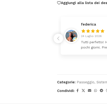
Aggiungi alla lista dei des
federica
24 Luglio 2026
 da lettino più fasciatoio
Tutti perfetto! 
ina molto bello tutto il
pochi giorni. Pr
Categorie:
Passeggio
,
Siste
Condividi: