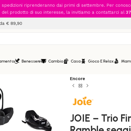
le spedizioni riprenderanno dai primi di settembre. Per conos
del prodotto di suo interesse, la invitiamo a contattarci al
37
 da € 89,90
iamento
Benessere
Cambio
Casa
Gioco E Relax
Mam
Home
/
Passeggio
/
Sistemi mo
JOIE – Trio Finiti Eclipse 
Encore
JOIE – Trio Fi
Ramble seggio