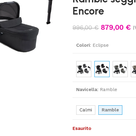
Encore
879,00
€
996,00
€
I
Colori
:
Eclipse
Navicella
:
Ramble
Calmi
Ramble
Esaurito