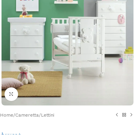
Clicca per ingrandire
Home
/
Cameretta
/
Lettini