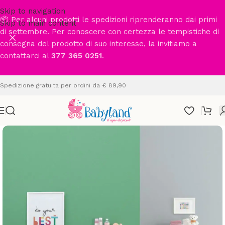
Skip to navigation
📦 Per alcuni prodotti le spedizioni riprenderanno dai primi
Skip to main content
di settembre. Per conoscere con certezza le tempistiche di
consegna del prodotto di suo interesse, la invitiamo a
contattarci al
377 365 0251
.
Spedizione gratuita per ordini da € 89,90