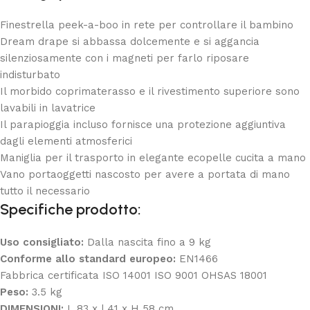
Finestrella peek-a-boo in rete per controllare il bambino
Dream drape si abbassa dolcemente e si aggancia
silenziosamente con i magneti per farlo riposare
indisturbato
Il morbido coprimaterasso e il rivestimento superiore sono
lavabili in lavatrice
Il parapioggia incluso fornisce una protezione aggiuntiva
dagli elementi atmosferici
Maniglia per il trasporto in elegante ecopelle cucita a mano
Vano portaoggetti nascosto per avere a portata di mano
tutto il necessario
Specifiche prodotto:
Uso consigliato:
Dalla nascita fino a 9 kg
Conforme allo standard europeo:
EN1466
Fabbrica certificata ISO 14001 ISO 9001 OHSAS 18001
Peso:
3.5
kg
DIMENSIONI:
L 83 x l 41 x H 58 cm