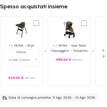
Spesso acquistati insieme
NUNA
NUNA
-
-
Bryn
Ixxa
Next
Passeggino
1
×
NUNA - Bryn
1
×
NUNA - Ixxa Next
-
Passeggino - Pistachio
Po
Colore
Pistachio
pa
699,00
€
IVA Incl.
449,00
€
IVA Incl.
Data di consegna prevista: 11 Ago 2026 - 13 Ago 2026