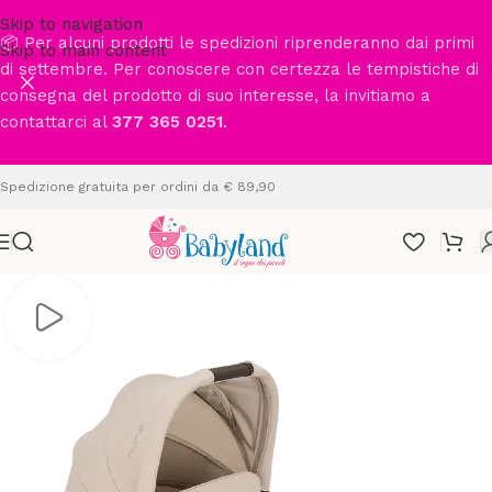
Skip to navigation
📦 Per alcuni prodotti le spedizioni riprenderanno dai primi
Skip to main content
di settembre. Per conoscere con certezza le tempistiche di
consegna del prodotto di suo interesse, la invitiamo a
contattarci al
377 365 0251
.
Spedizione gratuita per ordini da € 89,90