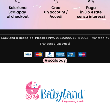
Babyland Il Regno dei Piccoli | P.IVA 03836200786
© 2023 -
Managed by
Francesco Lastrucci