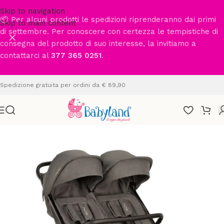
Skip to navigation
📦 Per alcuni prodotti le spedizioni riprenderanno dai primi
Skip to main content
di settembre. Per conoscere con certezza le tempistiche di
consegna del prodotto di suo interesse, la invitiamo a
contattarci al
377 365 0251
.
Spedizione gratuita per ordini da € 89,90