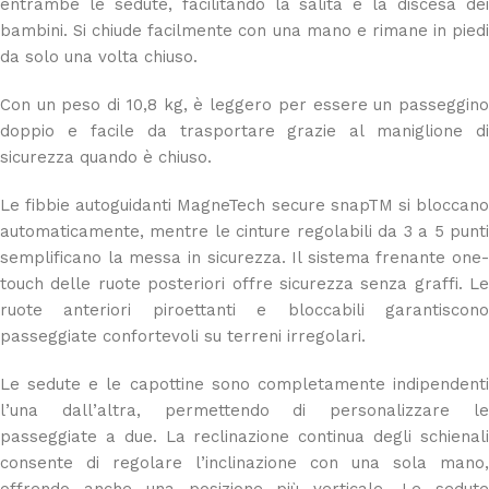
entrambe le sedute, facilitando la salita e la discesa dei
bambini. Si chiude facilmente con una mano e rimane in piedi
da solo una volta chiuso.
Con un peso di 10,8 kg, è leggero per essere un passeggino
doppio e facile da trasportare grazie al maniglione di
sicurezza quando è chiuso.
Le fibbie autoguidanti MagneTech secure snapTM si bloccano
automaticamente, mentre le cinture regolabili da 3 a 5 punti
semplificano la messa in sicurezza. Il sistema frenante one-
touch delle ruote posteriori offre sicurezza senza graffi. Le
ruote anteriori piroettanti e bloccabili garantiscono
passeggiate confortevoli su terreni irregolari.
Le sedute e le capottine sono completamente indipendenti
l’una dall’altra, permettendo di personalizzare le
passeggiate a due. La reclinazione continua degli schienali
consente di regolare l’inclinazione con una sola mano,
offrendo anche una posizione più verticale. Le sedute