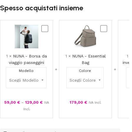
Spesso acquistati insieme
NUNA
NUNA
-
-
Borsa
Essential
da
Bag
viaggio
1
×
NUNA - Borsa da
1
×
NUNA - Essential
1
passeggini
viaggio passeggini
Bag
inve
Modello
Colore
59,00
€
-
129,00
€
179,00
€
9
IVA
IVA Incl.
Incl.