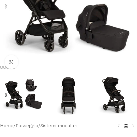
Clicca per ingrandire
Home
/
Passeggio
/
Sistemi modulari