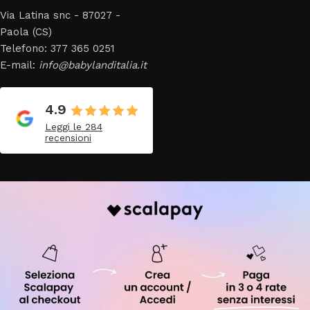
Via Latina snc - 87027 -
Paola (CS)
Telefono: 377 365 0251
E-mail:
info@babylanditalia.it
4.9
Leggi le 284
recensioni