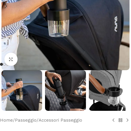
Clicca per ingrandire
Home
/
Passeggio
/
Accessori Passeggio