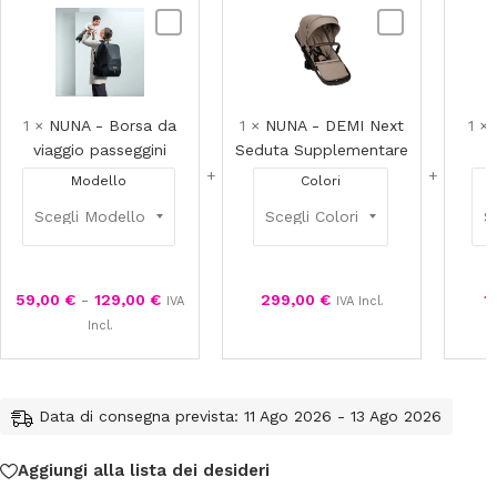
NUNA
NUNA
-
-
Borsa
DEMI
da
Next
viaggio
Seduta
1
×
NUNA - Borsa da
1
×
NUNA - DEMI Next
1
×
passeggini
Supplementare
viaggio passeggini
Seduta Supplementare
Modello
Colori
59,00
€
-
129,00
€
299,00
€
1
IVA
IVA Incl.
Incl.
Data di consegna prevista: 11 Ago 2026 - 13 Ago 2026
Aggiungi alla lista dei desideri