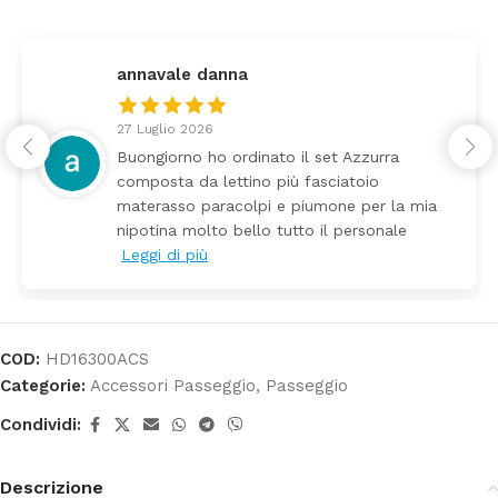
federica
24 Luglio 2026
Tutti perfetto! Ho ordinato un lettino che 
arrivato ben imballato dopo pochi giorni.
a
Prezzo ottimi rispetto la concorrenza
COD:
HD16300ACS
Categorie:
Accessori Passeggio
,
Passeggio
Condividi:
Descrizione