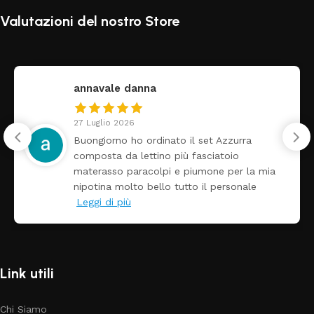
Valutazioni del nostro Store
federica
24 Luglio 2026
ra
Tutti perfetto! Ho ordinato un lettino
arrivato ben imballato dopo pochi gio
la mia
Prezzo ottimi rispetto la concorrenza
ale
Link utili
Chi Siamo