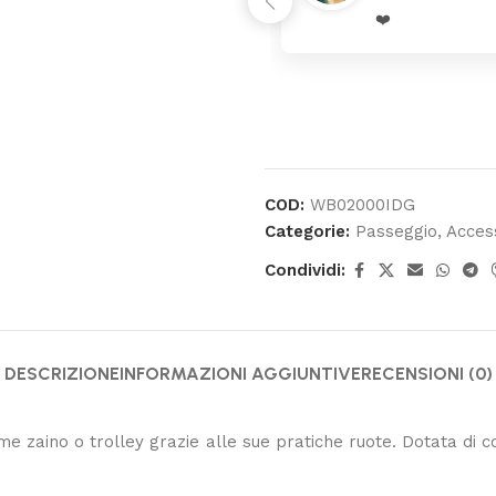
rrivato ben imballato dopo
❤️
enza
COD:
WB02000IDG
Categorie:
Passeggio
,
Acces
Condividi:
DESCRIZIONE
INFORMAZIONI AGGIUNTIVE
RECENSIONI (0)
me zaino o trolley grazie alle sue pratiche ruote. Dotata di 