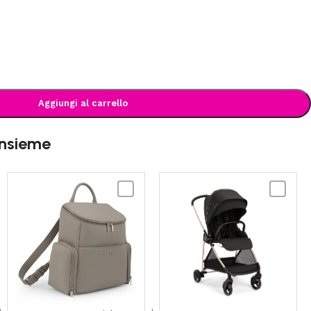
Aggiungi al carrello
insieme
NUNA
Nuna
-
-
Essential
IXXA
Bag
Passeggi
gino
Riveted
rose