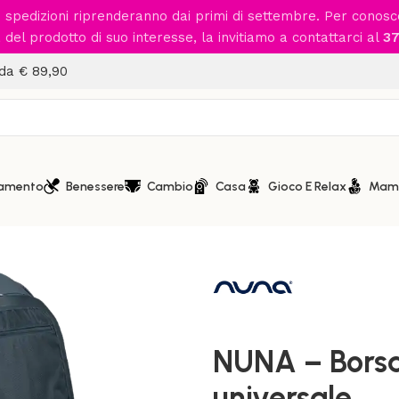
le spedizioni riprenderanno dai primi di settembre. Per conos
del prodotto di suo interesse, la invitiamo a contattarci al
37
 da € 89,90
iamento
Benessere
Cambio
Casa
Gioco E Relax
Mam
Home
/
Passeggio
/
Accessori
NUNA – Borsa
universale