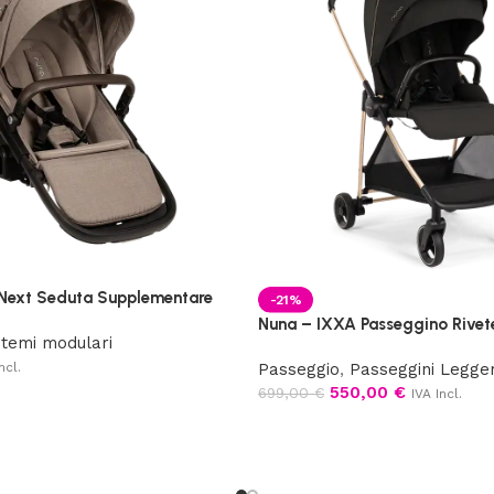
Next Seduta Supplementare
-21%
Nuna – IXXA Passeggino Rivet
stemi modulari
ncl.
Passeggio
,
Passeggini Legger
550,00
€
699,00
€
IVA Incl.