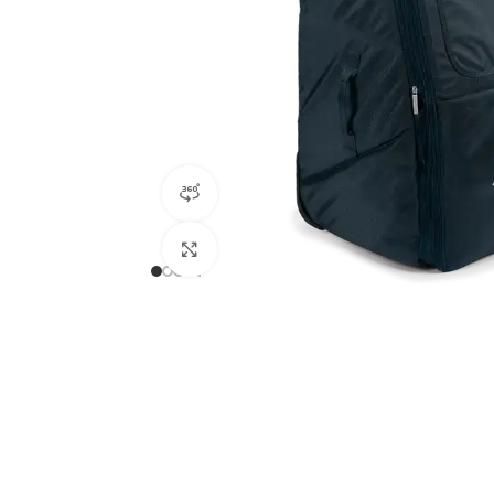
360 product view
Clicca per ingrandire