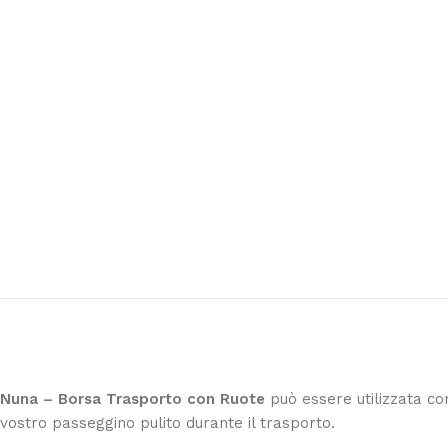
Tutti perfetto! Ho ordinato un lettino che é a
pochi giorni. Prezzo ottimi rispetto la concorr
Nuna – Borsa Trasporto con Ruote
può essere utilizzata co
vostro passeggino pulito durante il trasporto.