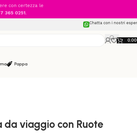
cere con certezza le
7 365 0251
.
Chatta con i nostri esper
0,0
ma
Pappa
 Passeggio
/
NUNA – Borsa da viaggio con Ruote universale
 da viaggio con Ruote