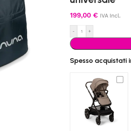
199,00
€
IVA Incl.
-
+
Spesso acquistati 
NUNA
-
DEMI
Next
Passeg