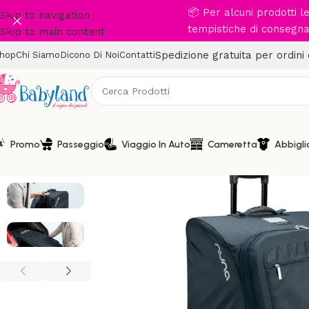
📦 Per alcuni prodotti 
Skip to navigation
tempistiche di consegna 
Skip to main content
Spedizione gratuita per ordini
hop
Chi Siamo
Dicono Di Noi
Contatti
Promo
Passeggio
Viaggio In Auto
Cameretta
Abbigl