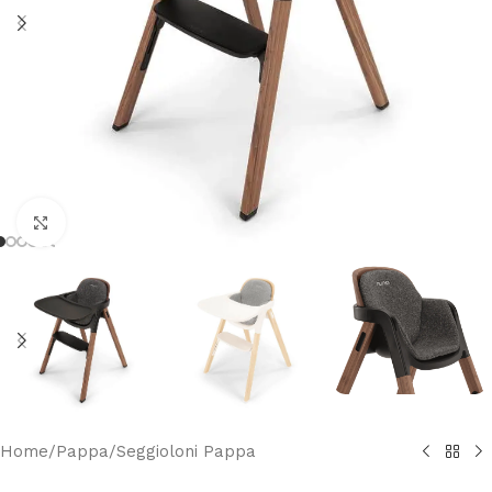
Clicca per ingrandire
Home
/
Pappa
/
Seggioloni Pappa