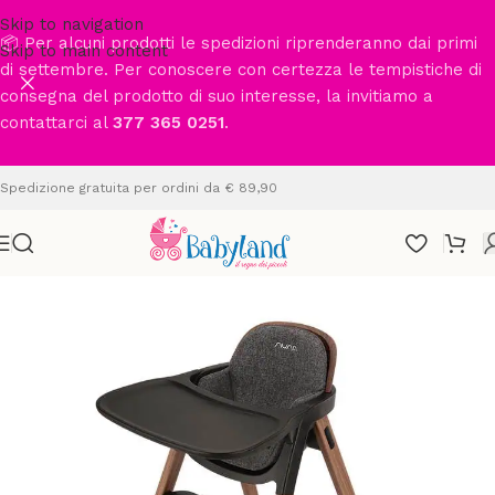
Skip to navigation
📦 Per alcuni prodotti le spedizioni riprenderanno dai primi
Skip to main content
di settembre. Per conoscere con certezza le tempistiche di
consegna del prodotto di suo interesse, la invitiamo a
contattarci al
377 365 0251
.
Spedizione gratuita per ordini da € 89,90