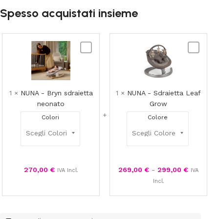
Spesso acquistati insieme
NUNA
NUNA
-
-
Bryn
Sdraietta
sdraietta
Leaf
neonato
Grow
1
×
NUNA - Bryn sdraietta
1
×
NUNA - Sdraietta Leaf
neonato
Grow
Colori
Colore
270,00
€
269,00
€
-
299,00
€
IVA Incl.
IVA
Incl.