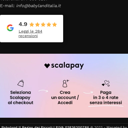
E-mail:
info@babylanditalia.it
4.9
Leggi le 284
recensioni
Babyland Il Regno dei Piccoli | P.IVA 03836200786
© 2023 -
Managed by