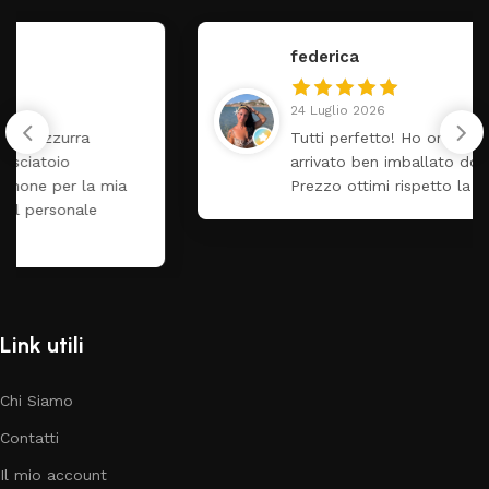
federica
24 Luglio 2026
Tutti perfetto! Ho ordinato un lettino che é
arrivato ben imballato dopo pochi giorni.
Prezzo ottimi rispetto la concorrenza
Link utili
Chi Siamo
Contatti
Il mio account