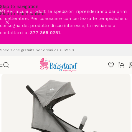
Skip to navigation
📦 Per alcuni prodotti le spedizioni riprenderanno dai primi
Skip to main content
di settembre. Per conoscere con certezza le tempistiche di
consegna del prodotto di suo interesse, la invitiamo a
contattarci al
377 365 0251
.
Spedizione gratuita per ordini da € 89,90