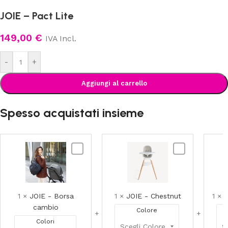
JOIE – Pact Lite
149,00
€
IVA Incl.
-
+
Aggiungi al carrello
Spesso acquistati insieme
JOIE
JOIE
-
-
Borsa
Chestnut
cambio
1
×
JOIE - Borsa
1
×
JOIE - Chestnut
1
×
J
cambio
Colore
Colori