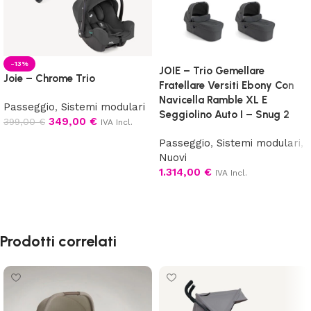
-13%
JOIE – Trio Gemellare
Joie – Chrome Trio
Fratellare Versiti Ebony Con
Navicella Ramble XL E
Passeggio
,
Sistemi modulari
Seggiolino Auto I – Snug 2
349,00
€
399,00
€
IVA Incl.
Aggiungi al carrello
Passeggio
,
Sistemi modulari
,
Nuovi
1.314,00
€
IVA Incl.
Aggiungi al carrello
Prodotti correlati