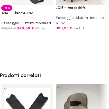
JOIE – Versadrift
-13%
Joie – Chrome Trio
Passeggio
,
Sistemi modulari
,
Nuovi
Passeggio
,
Sistemi modulari
399,95
€
349,00
€
399,00
€
IVA Incl.
IVA Incl.
Scegli
Aggiungi al carrello
Prodotti correlati