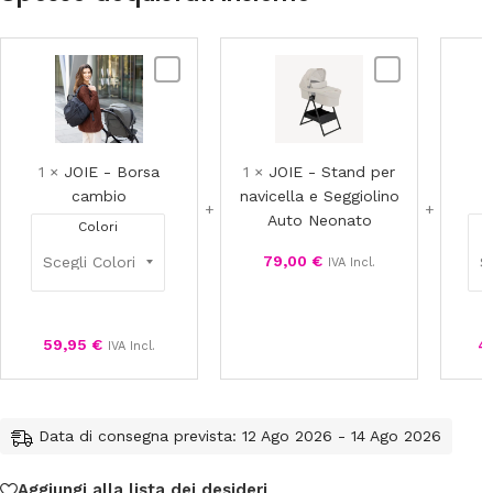
JOIE
JOIE
-
-
Borsa
Stand
cambio
per
navicella
1
×
JOIE - Borsa
1
×
JOIE - Stand per
1
e
cambio
navicella e Seggiolino
Seggiolino
Auto Neonato
Colori
Auto
79,00
€
Neonato
IVA Incl.
59,95
€
4
IVA Incl.
Data di consegna prevista: 12 Ago 2026 - 14 Ago 2026
Aggiungi alla lista dei desideri