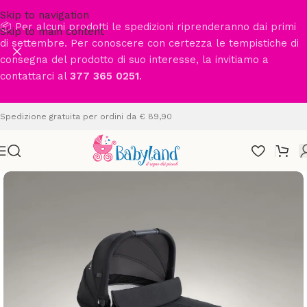
Skip to navigation
📦 Per alcuni prodotti le spedizioni riprenderanno dai primi
Skip to main content
di settembre. Per conoscere con certezza le tempistiche di
consegna del prodotto di suo interesse, la invitiamo a
contattarci al
377 365 0251
.
Spedizione gratuita per ordini da € 89,90