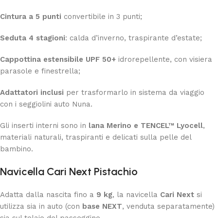
Cintura a 5 punti
convertibile in 3 punti;
Seduta 4 stagioni
: calda d’inverno, traspirante d’estate;
Cappottina estensibile UPF 50+
idrorepellente, con visiera
parasole e finestrella;
Adattatori inclusi
per trasformarlo in sistema da viaggio
con i seggiolini auto Nuna.
Gli inserti interni sono in
lana Merino e TENCEL™ Lyocell
,
materiali naturali, traspiranti e delicati sulla pelle del
bambino.
Navicella Cari Next
Pistachio
Adatta dalla nascita fino a
9 kg
, la navicella
Cari Next
si
utilizza sia in auto (con
base NEXT
, venduta separatamente)
sia sul telaio del passeggino.