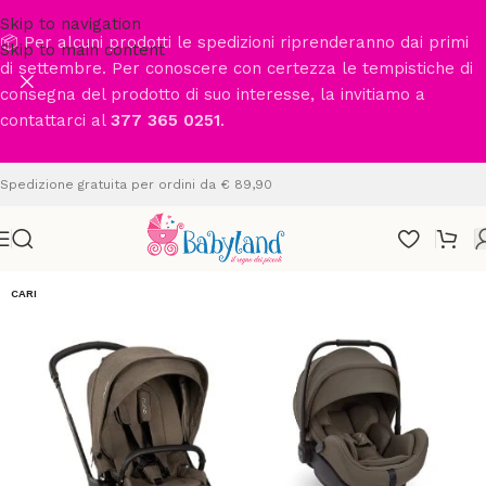
Skip to navigation
📦 Per alcuni prodotti le spedizioni riprenderanno dai primi
Skip to main content
di settembre. Per conoscere con certezza le tempistiche di
consegna del prodotto di suo interesse, la invitiamo a
contattarci al
377 365 0251
.
Spedizione gratuita per ordini da € 89,90
CARI