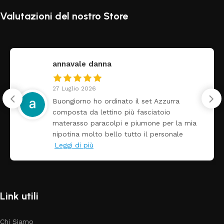
Valutazioni del nostro Store
federica
24 Luglio 2026
Tutti perfetto! Ho ordinato un lettino che é
arrivato ben imballato dopo pochi giorni.
a
Prezzo ottimi rispetto la concorrenza
Link utili
Chi Siamo