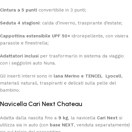
Cintura a 5 punti
convertibile in 3 punti;
Seduta 4 stagioni
: calda d’inverno, traspirante d’estate;
Cappottina estensibile UPF 50+
idrorepellente, con visiera
parasole e finestrella;
Adattatori inclusi
per trasformarlo in sistema da viaggio
con i seggiolini auto Nuna.
Gli inserti interni sono in
lana Merino e TENCEL Lyocell
,
materiali naturali, traspiranti e delicati sulla pelle del
bambino.
Navicella Cari Next
Chateau
Adatta dalla nascita fino a
9 kg
, la navicella
Cari Next
si
utilizza sia in auto (con
base NEXT
, venduta separatamente)
sia sul telaio del passeggino.