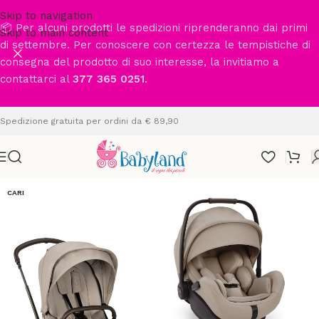
Skip to navigation
📦 Per alcuni prodotti le spedizioni riprenderanno dai primi
Skip to main content
di settembre. Per conoscere con certezza le tempistiche di
consegna del prodotto di suo interesse, la invitiamo a
contattarci al
377 365 0251
.
Spedizione gratuita per ordini da € 89,90
CARI