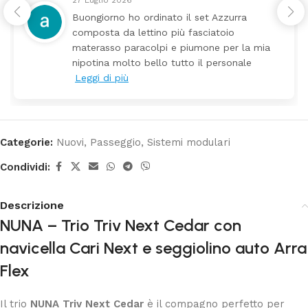
24 Luglio 2026
Tutti perfetto! Ho ordinato un lettino che é
arrivato ben imballato dopo pochi giorni.
Prezzo ottimi rispetto la concorrenza
Categorie:
Nuovi
,
Passeggio
,
Sistemi modulari
Condividi:
Descrizione
NUNA – Trio Triv Next Cedar con
navicella Cari Next e seggiolino auto Arra
Flex
Il trio
NUNA Triv Next Cedar
è il compagno perfetto per