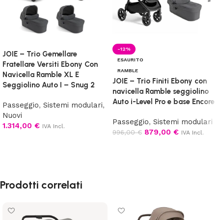
-12%
JOIE – Trio Gemellare
ESAURITO
Fratellare Versiti Ebony Con
RAMBLE
Navicella Ramble XL E
JOIE – Trio Finiti Ebony con
Seggiolino Auto I – Snug 2
navicella Ramble seggiolino
Auto i-Level Pro e base Encore
Passeggio
,
Sistemi modulari
,
Nuovi
Passeggio
,
Sistemi modulari
1.314,00
€
IVA Incl.
879,00
€
996,00
€
IVA Incl.
Aggiungi al carrello
Leggi tutto
Prodotti correlati