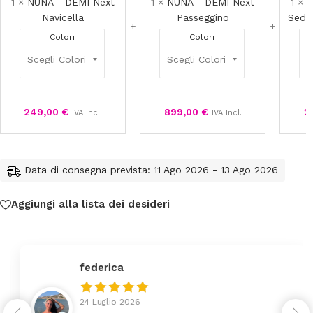
1
×
NUNA - DEMI Next
1
×
NUNA - DEMI Next
1
×
N
Navicella
Passeggino
Sedu
Colori
Colori
249,00
€
899,00
€
2
IVA Incl.
IVA Incl.
Data di consegna prevista: 11 Ago 2026 - 13 Ago 2026
Aggiungi alla lista dei desideri
federica
24 Luglio 2026