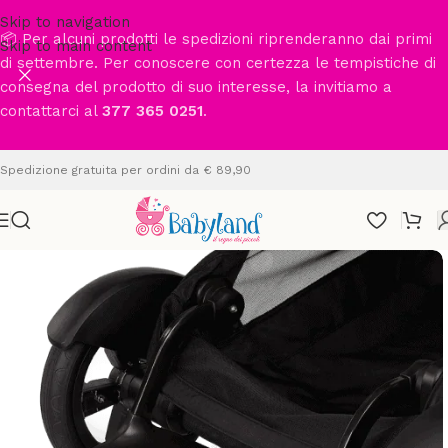
Skip to navigation
📦 Per alcuni prodotti le spedizioni riprenderanno dai primi
Skip to main content
di settembre. Per conoscere con certezza le tempistiche di
consegna del prodotto di suo interesse, la invitiamo a
contattarci al
377 365 0251
.
Spedizione gratuita per ordini da € 89,90