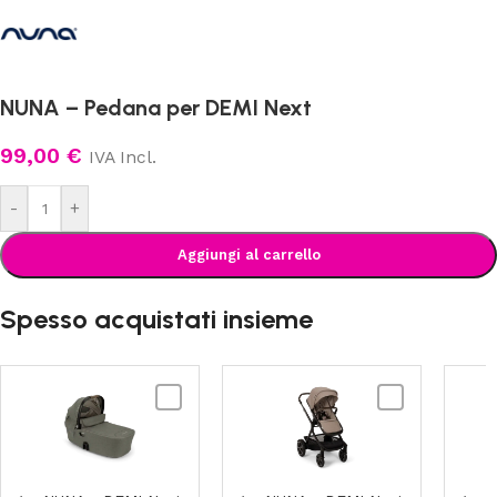
NUNA – Pedana per DEMI Next
99,00
€
IVA Incl.
-
+
Aggiungi al carrello
Spesso acquistati insieme
NUNA
NUNA
-
-
DEMI
DEMI
Next
Next
Navicella
Passeggino