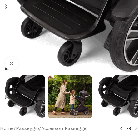
Clicca per ingrandire
Home
/
Passeggio
/
Accessori Passeggio