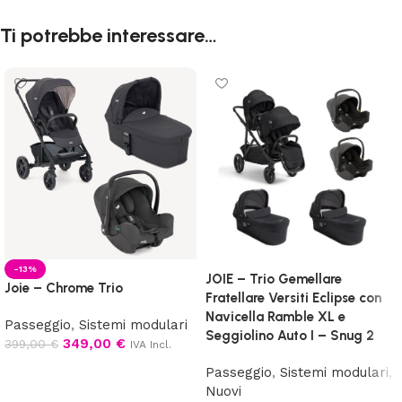
Ti potrebbe interessare…
-13%
JOIE – Trio Gemellare
Joie – Chrome Trio
Fratellare Versiti Eclipse con
Navicella Ramble XL e
Passeggio
,
Sistemi modulari
Seggiolino Auto I – Snug 2
349,00
€
399,00
€
IVA Incl.
Aggiungi al carrello
Passeggio
,
Sistemi modulari
,
Nuovi