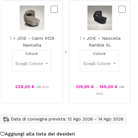
JOIE
JOIE
-
–
Calmi
Navicella
R129
Ramble
Navicella
XL
1
×
JOIE - Calmi R129
1
×
JOIE – Navicella
Navicella
Ramble XL
Colore
Colore
229,00
€
139,95
€
-
169,00
€
IVA Incl.
IVA
Incl.
Data di consegna prevista: 12 Ago 2026 - 14 Ago 2026
Aggiungi alla lista dei desideri