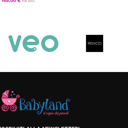
149,00
€
IVA Incl.
Scegli
Aggiungi al carrello