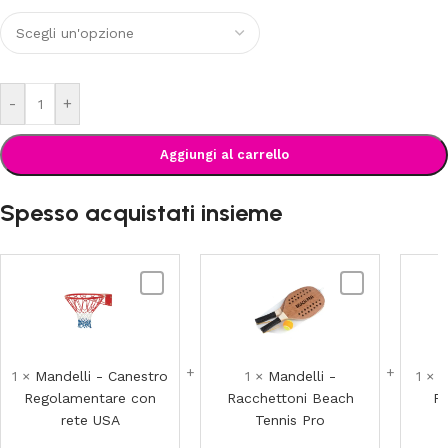
-
+
Aggiungi al carrello
Spesso acquistati insieme
Mandelli
Mandelli
-
-
Canestro
Racchettoni
Regolamentare
Beach
con
Tennis
1
×
Mandelli - Canestro
1
×
Mandelli -
1
×
M
rete
Pro
Regolamentare con
Racchettoni Beach
Po
USA
rete USA
Tennis Pro
5