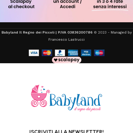
Babyland Il Regno dei Piccoli | P.IVA 03836200786
© 2023 -
Managed by
Francesco Lastrucci
ISCRIVITI ALLA NEWSLETTER!