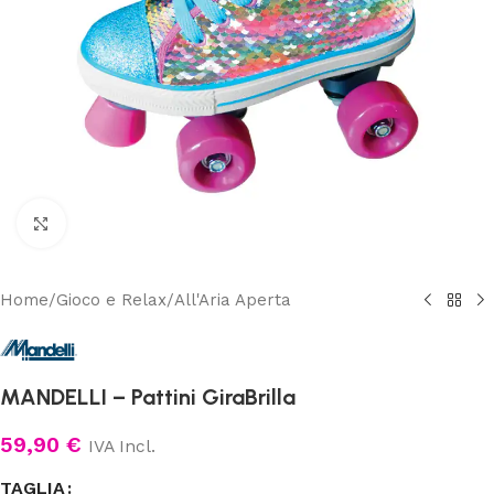
Clicca per ingrandire
Home
/
Gioco e Relax
/
All'Aria Aperta
MANDELLI – Pattini GiraBrilla
59,90
€
IVA Incl.
TAGLIA