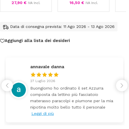
27,90
€
16,50
€
IVA Incl.
IVA Incl.
Data di consegna prevista: 11 Ago 2026 - 13 Ago 2026
Aggiungi alla lista dei desideri
federica
24 Luglio 2026
inato il set Azzurra
Tutti perfetto! Ho 
no più fasciatoio
arrivato ben imball
lpi e piumone per la mia
Prezzo ottimi risp
llo tutto il personale