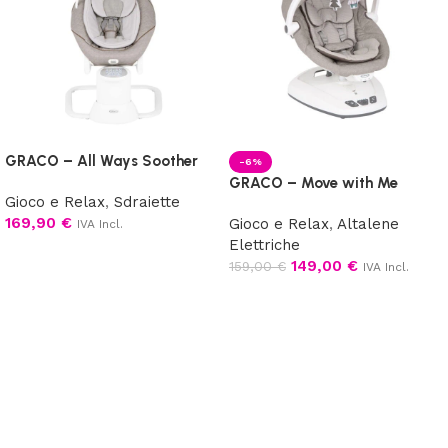
GRACO – All Ways Soother
-6%
GRACO – Move with Me
Gioco e Relax
,
Sdraiette
169,90
€
Gioco e Relax
,
Altalene
IVA Incl.
Elettriche
Scegli
149,00
€
159,00
€
IVA Incl.
Scegli