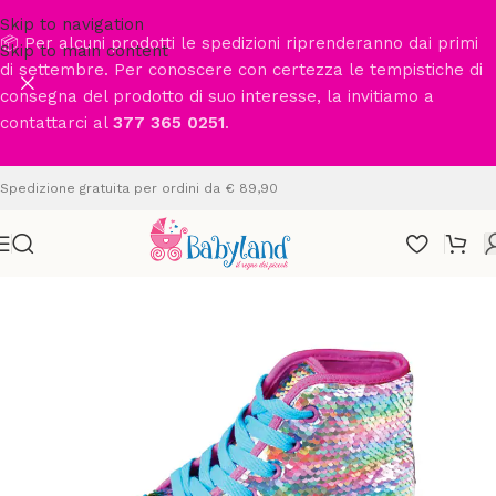
Skip to navigation
📦 Per alcuni prodotti le spedizioni riprenderanno dai primi
Skip to main content
di settembre. Per conoscere con certezza le tempistiche di
consegna del prodotto di suo interesse, la invitiamo a
contattarci al
377 365 0251
.
Spedizione gratuita per ordini da € 89,90