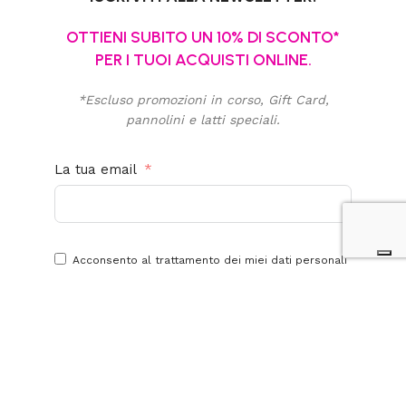
OTTIENI SUBITO UN 10% DI SCONTO*
PER I TUOI ACQUISTI ONLINE.
*Escluso promozioni in corso, Gift Card,
pannolini e latti speciali.
La tua email
Acconsento al trattamento dei miei dati personali
per finalità promozionali e di marketing. Ho letto,
compreso e accetto la
privacy policy
di questo
sito.
Iscriviti alla newsletter