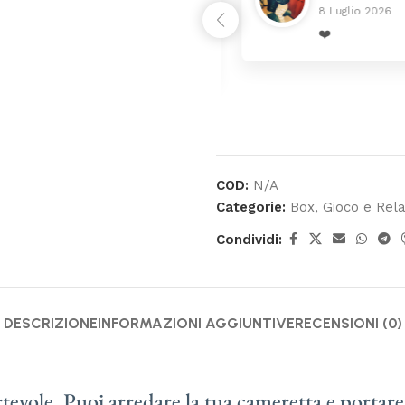
8 Luglio 2026
rrivato ben imballato dopo
❤️
enza
COD:
N/A
Categorie:
Box
,
Gioco e Rel
Condividi:
DESCRIZIONE
INFORMAZIONI AGGIUNTIVE
RECENSIONI (0)
rtevole​​. Puoi arredare la tua cameretta e port