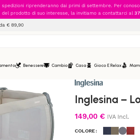
le spedizioni riprenderanno dai primi di settembre. Per conos
del prodotto di suo interesse, la invitiamo a contattarci al
37
 da € 89,90
iamento
Benessere
Cambio
Casa
Gioco E Relax
Mam
Home
/
Gioco e Relax
/
Box
/
In
Inglesina – L
149,00
€
IVA Incl.
COLORE