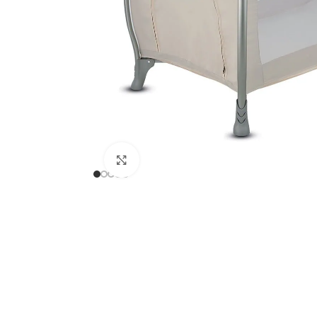
Clicca per ingrandire
federica