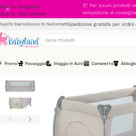
📦 Per alcuni prodotti 
Skip to navigation
tempistiche di consegna 
Skip to main content
Spedizione gratuita per ordini
hop
Chi Siamo
Dicono Di Noi
Contatti
Promo
Passeggio
Viaggio In Auto
Cameretta
Abbigl