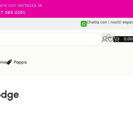
cere con certezza le
7 365 0251
.
Chatta con i nostri esper
0,0
ma
Pappa
glesina – Lodge
odge