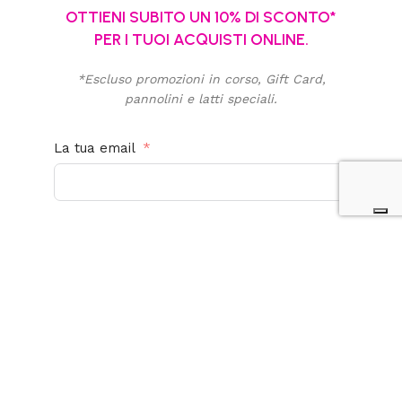
OTTIENI SUBITO UN 10% DI SCONTO*
PER I TUOI ACQUISTI ONLINE.
*Escluso promozioni in corso, Gift Card,
pannolini e latti speciali.
La tua email
Acconsento al trattamento dei miei dati personali
per finalità promozionali e di marketing. Ho letto,
compreso e accetto la
privacy policy
di questo
sito.
Iscriviti alla newsletter