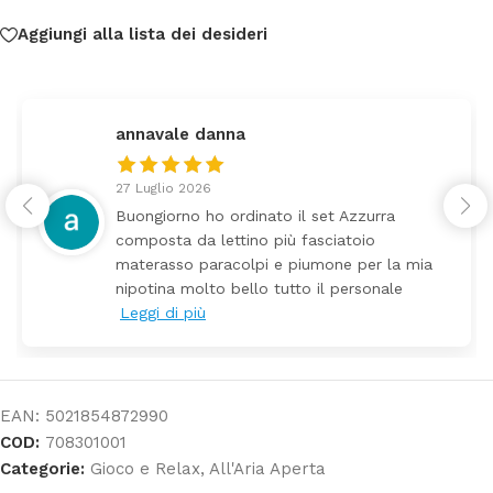
Aggiungi alla lista dei desideri
navale danna
fede
Luglio 2026
24 Lu
ngiorno ho ordinato il set Azzurra
Tutti
posta da lettino più fasciatoio
arriv
erasso paracolpi e piumone per la mia
Prez
otina molto bello tutto il personale
gi di più
EAN:
5021854872990
COD:
708301001
Categorie:
Gioco e Relax
,
All'Aria Aperta