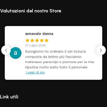
Valutazioni del nostro Store
annavale danna
27 Luglio 2026
Buongiorno ho ordinato il set Azzurra
composta da lettino più fasciatoio
materasso paracolpi e piumone per la mia
nipotina molto bello tutto il personale
Leggi di più
Link utili