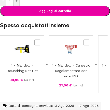
-
+
Aggiungi al carrello
Spesso acquistati insieme
Mandelli
Mandelli
-
-
Bounching
Canestro
Net
Regolamentare
Set
con
1
×
Mandelli -
1
×
Mandelli - Canestro
1
×
M
rete
Bounching Net Set
Regolamentare con
USA
rete USA
38,90
€
7
IVA Incl.
27,90
€
IVA Incl.
Data di consegna prevista: 13 Ago 2026 - 17 Ago 2026