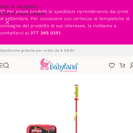
Skip to navigation
📦 Per alcuni prodotti le spedizioni riprenderanno dai primi
Skip to main content
di settembre. Per conoscere con certezza le tempistiche di
consegna del prodotto di suo interesse, la invitiamo a
contattarci al
377 365 0251
.
Spedizione gratuita per ordini da € 89,90