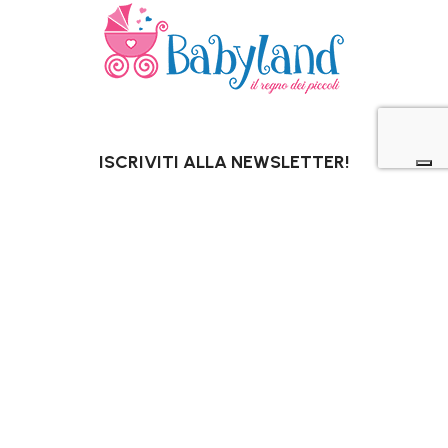
ISCRIVITI ALLA NEWSLETTER!
OTTIENI SUBITO UN 10% DI SCONTO*
PER I TUOI ACQUISTI ONLINE.
*Escluso promozioni in corso, Gift Card,
pannolini e latti speciali.
La tua email