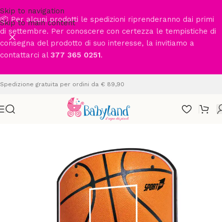
Skip to navigation
📦 Per alcuni prodotti le spedizioni riprenderanno dai primi
Skip to main content
di settembre. Per conoscere con certezza le tempistiche di
consegna del prodotto di suo interesse, la invitiamo a
contattarci al
377 365 0251
.
Spedizione gratuita per ordini da € 89,90