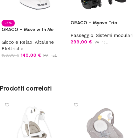
GRACO – Myavo Trio
-6%
GRACO – Move with Me
Passeggio
,
Sistemi modulari
299,00
€
Gioco e Relax
,
Altalene
IVA Incl.
Elettriche
Aggiungi al carrello
149,00
€
159,00
€
IVA Incl.
Scegli
Prodotti correlati