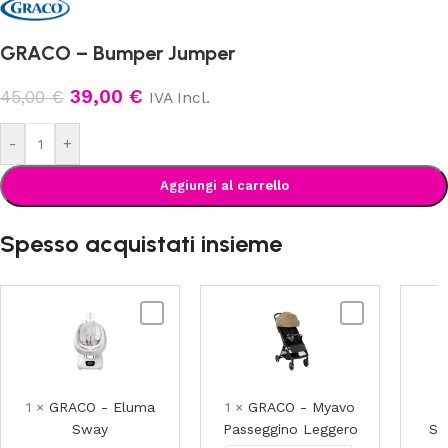
GRACO – Bumper Jumper
39,00
€
45,00
€
IVA Incl.
-
+
Aggiungi al carrello
Spesso acquistati insieme
GRACO
GRACO
-
-
Eluma
Myavo
Sway
Passeggino
Leggero
1
×
GRACO - Eluma
1
×
GRACO - Myavo
Sway
Passeggino Leggero
Se