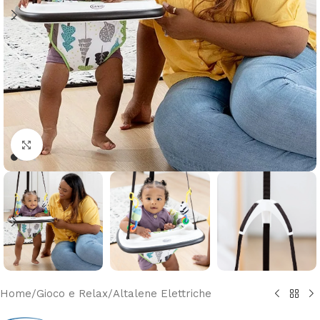
Clicca per ingrandire
Home
/
Gioco e Relax
/
Altalene Elettriche