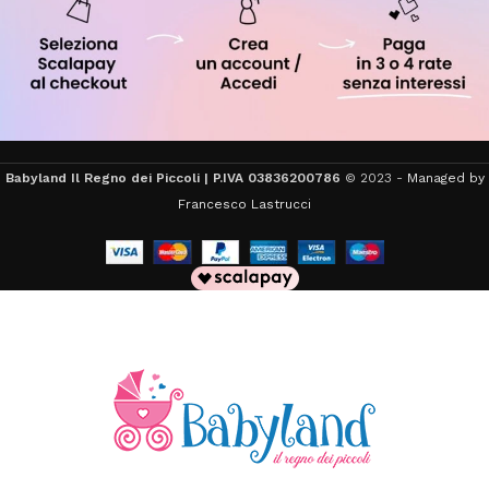
Babyland Il Regno dei Piccoli | P.IVA 03836200786
© 2023 -
Managed by
Francesco Lastrucci