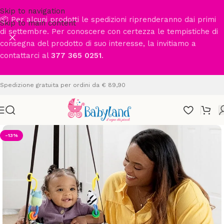
Skip to navigation
📦 Per alcuni prodotti le spedizioni riprenderanno dai primi
Skip to main content
di settembre. Per conoscere con certezza le tempistiche di
consegna del prodotto di suo interesse, la invitiamo a
contattarci al
377 365 0251
.
Spedizione gratuita per ordini da € 89,90
-13%