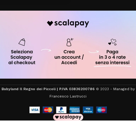
Babyland Il Regno dei Piccoli | P.IVA 03836200786
© 2023 -
Managed by
Francesco Lastrucci