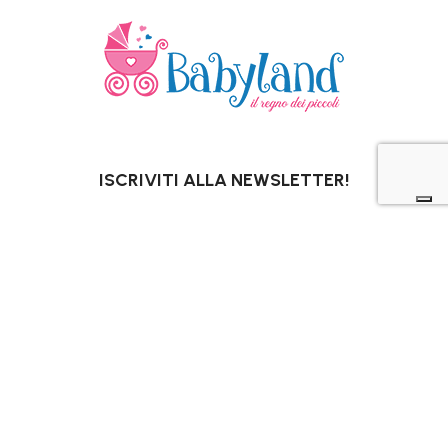
ISCRIVITI ALLA NEWSLETTER!
OTTIENI SUBITO UN 10% DI SCONTO*
PER I TUOI ACQUISTI ONLINE.
*Escluso promozioni in corso, Gift Card,
pannolini e latti speciali.
La tua email