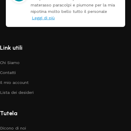
materasso paracolpi e piumone per la mia
nipotina molto bello tutto il personale
Leggi di più
Link utili
Chi Siamo
Contatti
Il mio account
Lista dei desideri
Tutela
Dicono di noi