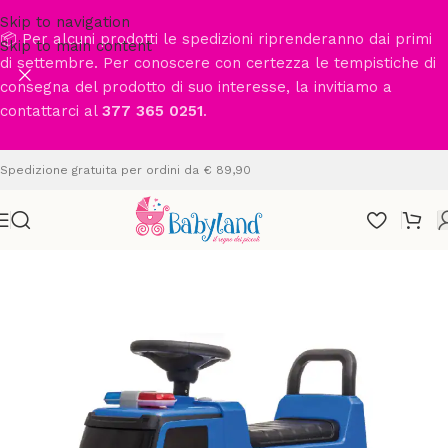
Skip to navigation
📦 Per alcuni prodotti le spedizioni riprenderanno dai primi
Skip to main content
di settembre. Per conoscere con certezza le tempistiche di
consegna del prodotto di suo interesse, la invitiamo a
contattarci al
377 365 0251
.
Spedizione gratuita per ordini da € 89,90